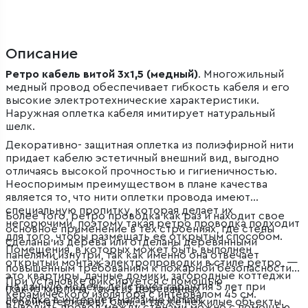
Описание
Ретро кабель витой 3х1,5 (медный)
. Многожильный
медный провод обеспечивает гибкость кабеля и его
высокие электротехнические характеристики.
Наружная оплетка кабеля имитирует натуральный
шелк.
Декоративно- защитная оплетка из полиэфирной нити
придает кабелю эстетичный внешний вид, выгодно
отличаясь высокой прочностью и гигиеничностью.
Неоспоримым преимуществом в плане качества
является то, что нити оплетки провода имеют
специальную пропитку, которая делает их
Более того, ретро проводка как раз и находит свое
негорючими, поэтому такая ретро проводка подходит
основное применение в тех строениях, где стены
для того, чтобы размещать ее открытым способом.
сделаны из дерева или отделаны деревянными
Помещения, в которых может быть выполнен
панелями изнутри, так как именно она отвечает
открытый монтаж электропроводки в стиле ретро, —
повышенным требованиям к пожарной безопасности.
это квартиры, дачные домики, загородные коттеджи
При установке фиксируется с помощью
На данную модель действует гарантия 5 лет при
(как из кирпича, так и из деревянных
керамического изолятора с интервалом 45 см.
покупке в интернет-магазине Minimir.
стройматериалов), бани, а также нежилые объекты.
Выводить провод между стенами можно с помощью