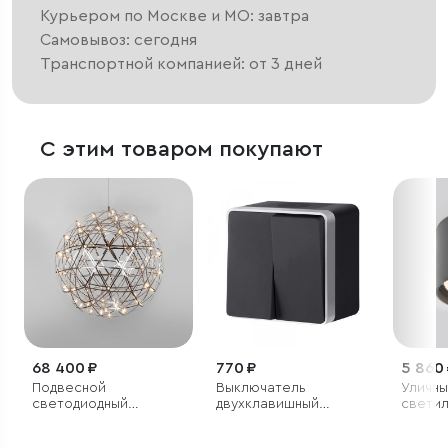
Курьером по Москве и МО: завтра
Самовывоз: сегодня
Транспортной компанией: от 3 дней
С этим товаром покупают
68 400 ₽
770 ₽
5 860
Подвесной
Выключатель
Уличны
светодиодный
двухклавишный
светил
светильник D800
влагозащищенный
2105 I
Gallant черный с