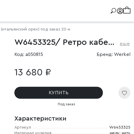
(итальянский орех) под заказ 20 м
W6453325/ Ретро кабель витой 3х2,5 (итальянский орех) под заказ 20 м
еще
Код: a050815
Бренд: Werkel
13 680 ₽
КУПИТЬ
Под заказ
Характеристики
Артикул
W6453325
Материал изделия
медь; нить