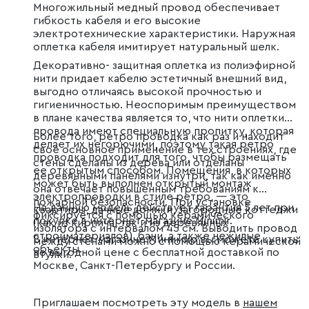
Многожильный медный провод обеспечивает
гибкость кабеля и его высокие
электротехнические характеристики. Наружная
оплетка кабеля имитирует натуральный шелк.
Декоративно- защитная оплетка из полиэфирной
нити придает кабелю эстетичный внешний вид,
выгодно отличаясь высокой прочностью и
гигиеничностью. Неоспоримым преимуществом
в плане качества является то, что нити оплетки
провода имеют специальную пропитку, которая
Более того, ретро проводка как раз и находит
делает их негорючими, поэтому такая ретро
свое основное применение в тех строениях, где
проводка подходит для того, чтобы размещать
стены сделаны из дерева или отделаны
ее открытым способом. Помещения, в которых
деревянными панелями изнутри, так как именно
может быть выполнен открытый монтаж
она отвечает повышенным требованиям к
электропроводки в стиле ретро, — это
пожарной безопасности. При установке
На данную модель действует гарантия 5 лет при
квартиры, дачные домики, загородные коттеджи
фиксируется с помощью керамического
покупке в интернет-магазине Minimir.
(как из кирпича, так и из деревянных
изолятора с интервалом 45 см. Выводить провод
стройматериалов), бани, а также нежилые
В интернет-магазине Минимир вы можете купить
между стенами можно с помощью керамической
объекты.
по выгодной цене с бесплатной доставкой по
втулки.
Москве, Санкт-Петербургу и России.
Приглашаем посмотреть эту модель в
нашем