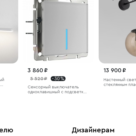
3 860 ₽
13 900 ₽
5 520 ₽
- 30 %
ый
Настенный свет
стеклянным пл
Сенсорный выключатель
одноклавишный с подсветкой
1000 Вт серебряный
телю
Дизайнерам