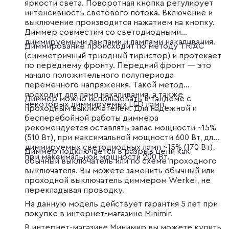
яркости света. Поворотная кнопка регулирует
интенсивность светового потока. Включение и
выключение производится нажатием на кнопку.
Диммер совместим со светодиодными
диммируемыми лампами и лампами накаливания.
Диммирование происходит по методу TRIAC
(симметричный триодный тиристор) и протекает
по переднему фронту. Передний фронт — это
начало положительного полупериода
переменного напряжения. Такой метод
подходит для ламп накаливания, а также
Диммер можно использовать в тандеме с
некоторых диммируемых LED ламп.
проходным выключателем. Для надежной и
бесперебойной работы диммера
рекомендуется оставлять запас мощности ~15%
(510 Вт), при максимальной мощности 600 Вт, для
диммируемых светодиодных ламп ~15% (170 Вт),
Диммер подключается в разрыв цепи как
при максимальной мощности 200 Вт.
обычный выключатель или по схеме проходного
выключателя. Вы можете заменить обычный или
проходной выключатель диммером Werkel, не
перекладывая проводку.
На данную модель действует гарантия 5 лет при
покупке в интернет-магазине Minimir.
В интернет-магазине Минимир вы можете купить