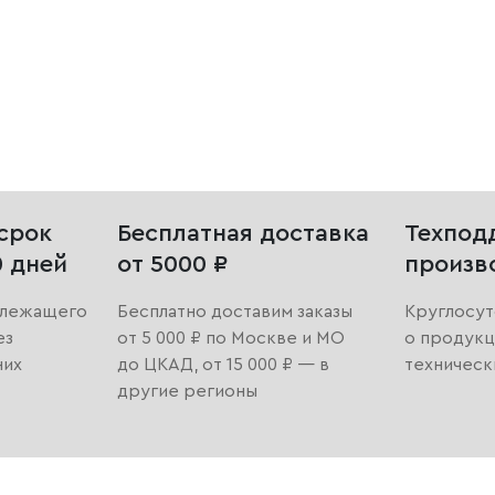
срок
Бесплатная доставка
Техпод
0 дней
от 5000 ₽
произв
длежащего
Бесплатно доставим заказы
Круглосут
ез
от 5 000 ₽ по Москве и МО
о продукц
них
до ЦКАД, от 15 000 ₽ — в
техническ
другие регионы