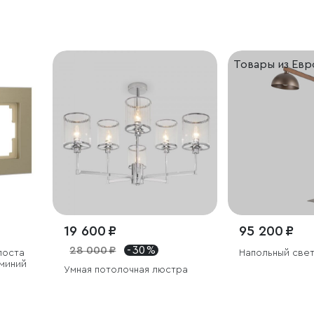
Товары из Ев
19 600 ₽
95 200 ₽
28 000 ₽
- 30 %
поста
Напольный све
юминий
Умная потолочная люстра