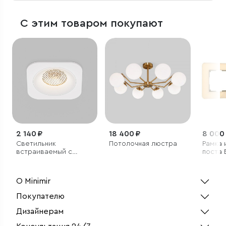
С этим товаром покупают
2 140 ₽
18 400 ₽
8 000
Светильник
Потолочная люстра
Рамка 
встраиваемый с
поста 
антибликовой
решеткой Tetro 10W
3000K белый IP44
О Minimir
Покупателю
Дизайнерам