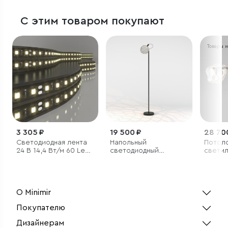
С этим товаром покупают
Товары 
3 305 ₽
19 500 ₽
28 70
Светодиодная лента
Напольный
Потол
24 В 14,4 Вт/м 60 Led/
светодиодный
светил
м 5050 IP20, тёплый
светильник с
стекля
белый 3300K, Black, 5
металлическим
плафо
м
плафоном
О Minimir
Покупателю
Дизайнерам