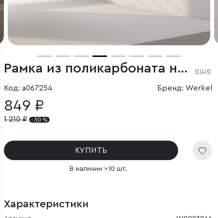
Рамка из поликарбоната на 2 поста Split айвори/белый, soft-touch
еще
Код: a067254
Бренд: Werkel
849 ₽
1 210
₽
- 30 %
КУПИТЬ
В наличии >10 шт.
Характеристики