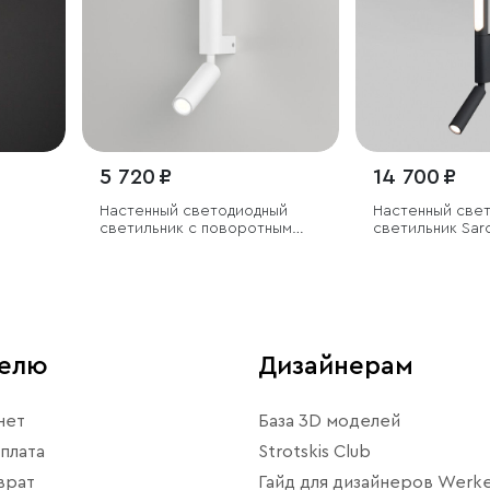
5 720 ₽
14 700 ₽
Настенный светодиодный
Настенный све
светильник с поворотным
светильник Sar
механизмом
телю
Дизайнерам
нет
База 3D моделей
плата
Strotskis Club
врат
Гайд для дизайнеров Werke