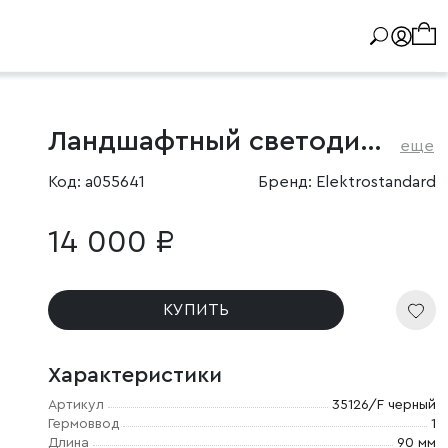
Ландшафтный светодиодный светильник Nimbus IP54
еще
Код: a055641
Бренд: Elektrostandard
14 000 ₽
КУПИТЬ
Характеристики
Артикул
35126/F черный
Гермоввод
1
Длина
90 мм