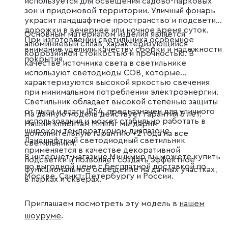
используется для освещения садово-парковых
зон и придомовой территории. Уличный фонарь
украсит ландшафтное пространство и подсветит
дорожки в вечернее или ночное время суток.
Основным материалом изделия является
При изготовлении светильника особенное
алюминиевый сплав, характеризующийся
внимание уделили качеству сборки и надежности
коррозийной стойкостью и прочностью. В
покрытия.
качестве источника света в светильнике
используют светодиоды COB, которые
характеризуются высокой яркостью свечения
при минимальном потреблении электроэнергии.
Светильник обладает высокой степенью защиты
от пыли и влаги IP54, предназначен для уличного
На данную модель действует гарантия 5 лет.
использования и может стабильно работать в
Нашим клиентам Minimir мы дарим
широком температурном диапазоне.
дополнительную гарантию +2 года на все
Ландшафтный светодиодный светильник
светильники.
применяется в качестве декоративной
В интернет-магазине Минимир вы можете купить
подсветки и позволяет создать эффектное
по выгодной цене с бесплатной доставкой по
функциональное освещение на дачных участках,
Москве, Санкт-Петербургу и России.
в парках и скверах.
Приглашаем посмотреть эту модель в
нашем
шоуруме
.