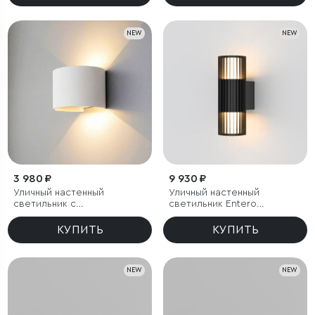
NEW
NEW
3 980 ₽
9 930 ₽
Уличный настенный
Уличный настенный
светильник с
светильник Entero
регулируемыми лучами
(35189/W) 3000K черный
BLADE 3000K белый
КУПИТЬ
КУПИТЬ
NEW
NEW