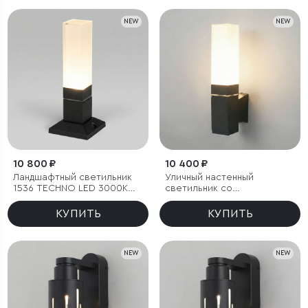
NEW
NEW
10 800 ₽
10 400 ₽
Ландшафтный светильник
Уличный настенный
1536 TECHNO LED 3000K
светильник со
чёрный IP54
светодиодами 1534
TECHNO LED 3000K чёрный
КУПИТЬ
КУПИТЬ
NEW
NEW