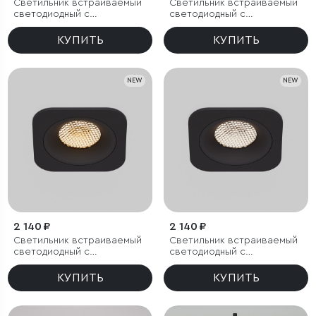
Светильник встраиваемый
Светильник встраиваемый
светодиодный с
светодиодный с
антибликовой решеткой
антибликовой решеткой
Tetro 20W 3000K белый
Tetro 20W 4000K белый
КУПИТЬ
КУПИТЬ
IP44
IP44
NEW
NEW
2 140 ₽
2 140 ₽
Светильник встраиваемый
Светильник встраиваемый
светодиодный с
светодиодный с
антибликовой решеткой
антибликовой решеткой
Tetro 10W 3000K черный
Tetro 10W 4000K черный
КУПИТЬ
КУПИТЬ
IP44
IP44