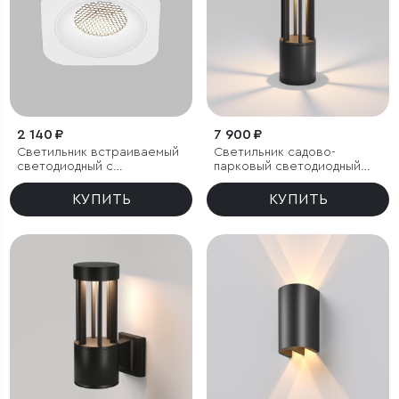
2 140 ₽
7 900 ₽
Светильник встраиваемый
Светильник садово-
светодиодный с
парковый светодиодный
антибликовой решеткой
Apart
Tetro 10W 4000K белый
КУПИТЬ
КУПИТЬ
IP44