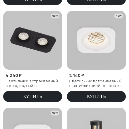
IP44
NEW
NEW
4 240 ₽
2 140 ₽
Светильник встраиваемый
Светильник встраиваемый
светодиодный с
с антибликовой решеткой
антибликовой решеткой
Tetro 10W 3000K белый
Tetro 20W 4000K черный
IP44
КУПИТЬ
КУПИТЬ
IP44
NEW