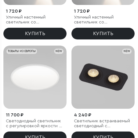
1 720 ₽
1 720 ₽
Уличный настенный
Уличный настенный
светильник со
светильник со
светодиодами Lenses
светодиодами Lenses
черный
серый
КУПИТЬ
КУПИТЬ
ТОВАРЫ ИЗ ЕВРОПЫ
NEW
NEW
11 700 ₽
4 240 ₽
Светодиодный светильник
Светильник встраиваемый
с регулировкой яркости и
светодиодный с
цветовой температуры
антибликовой решеткой
(3000/4000/6000К) IP54
Tetro 20W 3000K черный
КУПИТЬ
КУПИТЬ