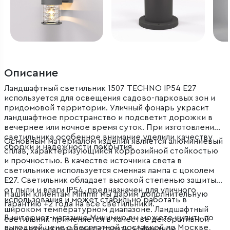
Описание
Ландшафтный светильник 1507 TECHNO IP54 E27
используется для освещения садово-парковых зон и
придомовой территории. Уличный фонарь украсит
ландшафтное пространство и подсветит дорожки в
вечернее или ночное время суток. При изготовлении
светильника особенное внимание уделили качеству
Основным материалом изделия является алюминиевый
сборки и надежности покрытия.
сплав, характеризующийся коррозийной стойкостью
и прочностью. В качестве источника света в
светильнике используется сменная лампа с цоколем
E27. Светильник обладает высокой степенью защиты
от пыли и влаги IP54, предназначен для уличного
Нашим клиентам Minimir мы дарим дополнительную
использования и может стабильно работать в
гарантию +2 года на все светильники.
широком температурном диапазоне. Ландшафтный
В интернет-магазине Минимир вы можете купить по
светильник применяется в качестве декоративной
выгодной цене с бесплатной доставкой по Москве,
подсветки и позволяет создать эффектное