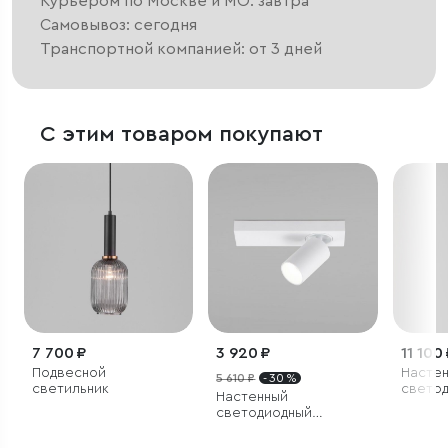
Курьером по Москве и МО: завтра
Самовывоз: сегодня
Транспортной компанией: от 3 дней
С этим товаром покупают
7 700 ₽
3 920 ₽
11 100
Подвесной
Насте
5 610 ₽
- 30 %
светильник
свето
Настенный
светил
светодиодный
светильник