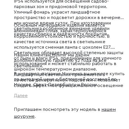
IP54 используется для освещения садово-
парковых зон и придомовой территории.
Уличный фонарь украсит ландшафтное
пространство и подсветит дорожки в вечернее
или ночное время суток. При изготовлении
Основным материалом изделия является
светильника особенное внимание уделили
алюминиевый сплав, характеризующийся
качеству сборки и надежности покрытия.
коррозийной стойкостью и прочностью. В
качестве источника света в светильнике
используется сменная лампа с цоколем E27.
Светильник обладает высокой степенью защиты
Нашим клиентам Minimir мы дарим
от пыли и влаги IP54, предназначен для уличного
дополнительную гарантию +2 года на все
использования и может стабильно работать в
светильники.
широком температурном диапазоне.
В интернет-магазине Минимир вы можете купить
Ландшафтный светильник применяется в
по выгодной цене с бесплатной доставкой по
качестве декоративной подсветки и позволяет
Москве, Санкт-Петербургу и России.
создать эффектное функциональное освещение
на дачных участках, в парках и скверах.
Далее
Приглашаем посмотреть эту модель в
нашем
шоуруме
.