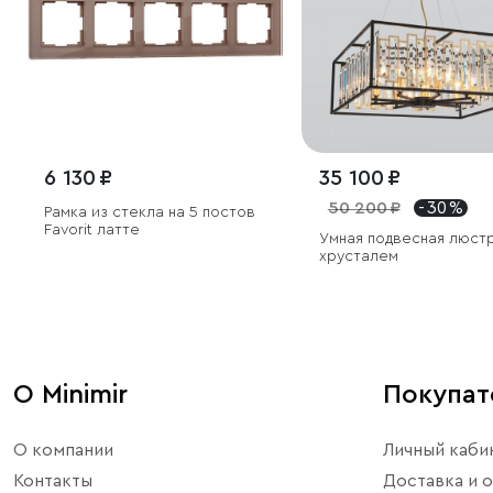
6 130 ₽
35 100 ₽
50 200 ₽
- 30 %
Рамка из стекла на 5 постов
Favorit латте
Умная подвесная люст
хрусталем
О Minimir
Покупа
О компании
Личный каби
Контакты
Доставка и о