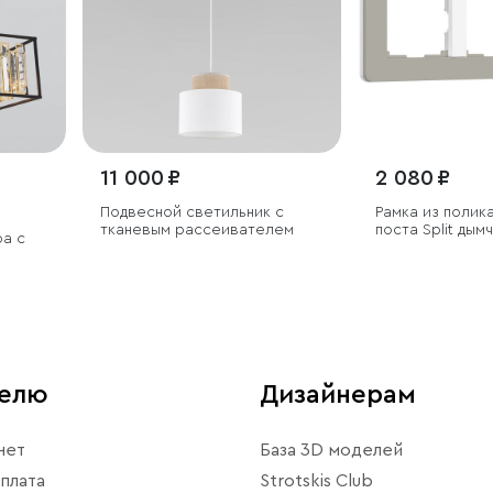
11 000 ₽
2 080 ₽
Подвесной светильник с
Рамка из полик
тканевым рассеивателем
поста Split ды
ра с
soft-touch
телю
Дизайнерам
нет
База 3D моделей
плата
Strotskis Club