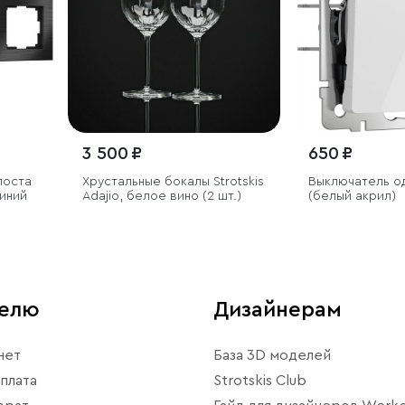
3 500 ₽
650 ₽
поста
Хрустальные бокалы Strotskis
Выключатель о
иний
Adajio, белое вино (2 шт.)
(белый акрил)
телю
Дизайнерам
нет
База 3D моделей
плата
Strotskis Club