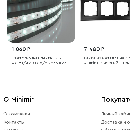
1 060 ₽
7 480 ₽
Светодиодная лента 12 В
Рамка из металла на 4 
4,8 Вт/м 60 Led/м 2835 IP65,
Аluminium черный алюм
холодный белый 6500К, 5 м
О Minimir
Покупа
О компании
Личный каби
Контакты
Доставка и о