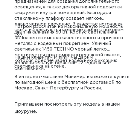
предназначен для создания дополнительного
освещения, а также декоративной подсветки
снаружи и внутри помещений. Благодаря
стеклянному плафону создает мягкое
равномерное свечение. В качестве источника
Патрон рассчитан на максимальную мощность
света используются сменные лампы с цоколем
ламп накаливания 60 Вт. Корпус светильника
E27.
выполнен из высококачественного и прочного
металла с надежным покрытием. Уличный
светильник 1450 TECHNO чёрный легко
монтируется при помощи крепежной планки,
Нашим клиентам Minimir мы дарим
которая обеспечивает надежную фиксацию
дополнительную гарантию +2 года на все
светильника на стене.
светильники.
В интернет-магазине Минимир вы можете купить
по выгодной цене с бесплатной доставкой по
Москве, Санкт-Петербургу и России.
Приглашаем посмотреть эту модель в
нашем
шоуруме
.