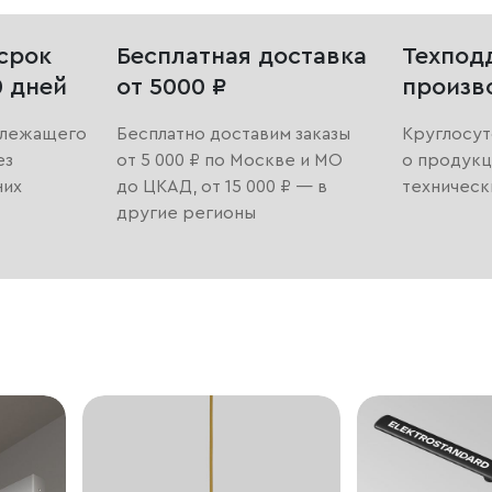
срок
Бесплатная доставка
Техпод
0 дней
от 5000 ₽
произв
длежащего
Бесплатно доставим заказы
Круглосут
ез
от 5 000 ₽ по Москве и МО
о продукц
них
до ЦКАД, от 15 000 ₽ — в
техническ
другие регионы