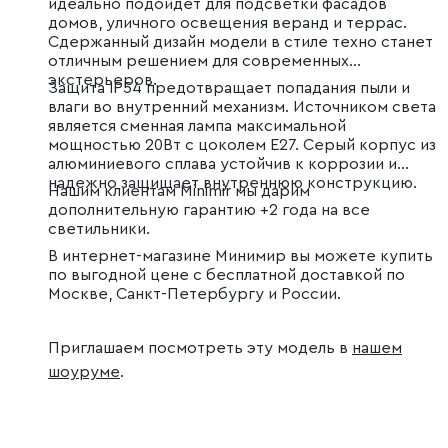
идеально подойдет для подсветки фасадов
домов, уличного освещения веранд и террас.
Сдержанный дизайн модели в стиле техно станет
отличным решением для современных
экстерьеров.
Защита IP54 предотвращает попадания пыли и
влаги во внутренний механизм. Источником света
является сменная лампа максимальной
мощностью 20Вт с цоколем E27. Серый корпус из
алюминиевого сплава устойчив к коррозии и
надежно защищает внутреннюю конструкцию.
Нашим клиентам Minimir мы дарим
дополнительную гарантию +2 года на все
светильники.
В интернет-магазине Минимир вы можете купить
по выгодной цене с бесплатной доставкой по
Москве, Санкт-Петербургу и России.
Приглашаем посмотреть эту модель в
нашем
шоуруме
.