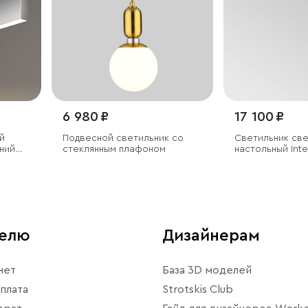
6 980 ₽
17 100 ₽
й
Подвесной светильник со
Светильник св
ний
стеклянным плафоном
настольный Inte
телю
Дизайнерам
нет
База 3D моделей
плата
Strotskis Club