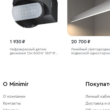
1 930 ₽
20 700 ₽
Инфракрасный датчик
Линейный светодиодны
движения 12м 800W 180° IP54
подвесной односторон
черный
светильник 128см 25Вт
4200К серебряный
О Minimir
Покупа
О компании
Личный каби
Контакты
Доставка и о