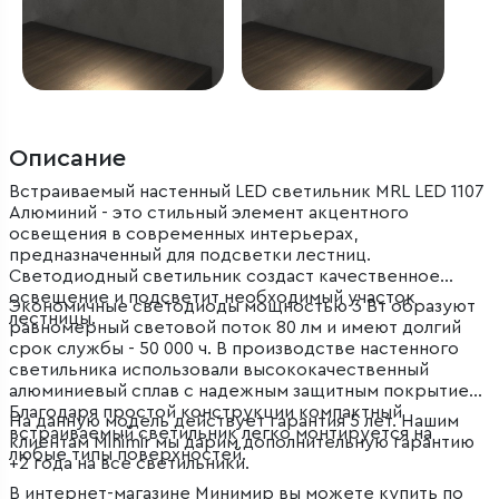
Описание
Встраиваемый настенный LED светильник MRL LED 1107
Алюминий - это стильный элемент акцентного
освещения в современных интерьерах,
предназначенный для подсветки лестниц.
Светодиодный светильник создаст качественное
освещение и подсветит необходимый участок
Экономичные светодиоды мощностью 3 Вт образуют
лестницы.
равномерный световой поток 80 лм и имеют долгий
срок службы - 50 000 ч. В производстве настенного
светильника использовали высококачественный
алюминиевый сплав с надежным защитным покрытием.
Благодаря простой конструкции компактный
На данную модель действует гарантия 5 лет. Нашим
встраиваемый светильник легко монтируется на
клиентам Minimir мы дарим дополнительную гарантию
любые типы поверхностей.
+2 года на все светильники.
В интернет-магазине Минимир вы можете купить по