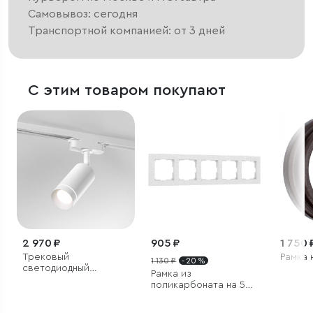
Самовывоз: сегодня
Транспортной компанией: от 3 дней
С этим товаром покупают
2 970 ₽
905 ₽
1 750 
Трековый
Рамка 
1 130 ₽
- 20 %
светодиодный
Рамка из
светильник для
поликарбоната на 5
однофазного
постов Hammer белый
шинопровода Glory
белый 7W 4200K