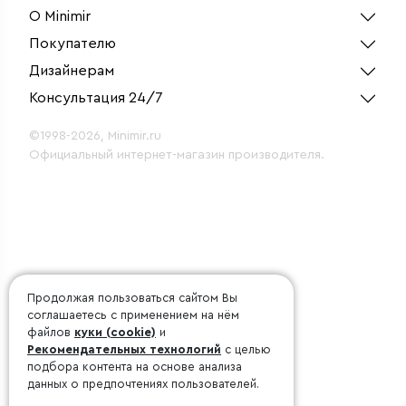
(1 шт.)
О Minimir
Покупателю
Дизайнерам
Консультация 24/7
©1998-2026, Minimir.ru
Официальный интернет-магазин производителя.
Продолжая пользоваться сайтом Вы
соглашаетесь с применением на нём
файлов
куки (cookie)
и
Рекомендательных технологий
с целью
подбора контента на основе анализа
данных о предпочтениях пользователей.