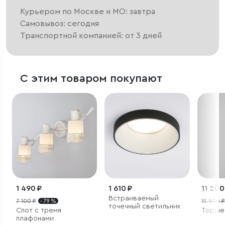
Курьером по Москве и МО: завтра
Самовывоз: сегодня
Транспортной компанией: от 3 дней
С этим товаром покупают
1 490 ₽
1 610 ₽
11 200
Встраиваемый
7 100 ₽
- 79 %
15 900 ₽
точечный светильник
Спот с тремя
Торше
плафонами