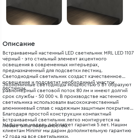
Описание
Встраиваемый настенный LED светильник MRL LED 1107
чёрный - это стильный элемент акцентного
освещения в современных интерьерах,
предназначенный для подсветки лестниц.
Светодиодный светильник создаст качественное
освещение и подсветит необходимый участок
Экономичные светодиоды мощностью 3 Вт образуют
лестницы.
равномерный световой поток 80 лм и имеют долгий
срок службы - 50 000 ч. В производстве настенного
светильника использовали высококачественный
алюминиевый сплав с надежным защитным покрытием.
Благодаря простой конструкции компактный
.
встраиваемый светильник легко монтируется на
На данную модель действует гарантия 5 лет. Нашим
любые типы поверхностей.
клиентам Minimir мы дарим дополнительную гарантию
+2 года на все светильники.