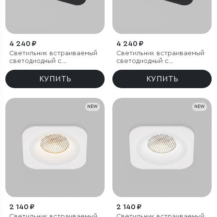
4 240 ₽
4 240 ₽
Светильник встраиваемый
Светильник встраиваемый
светодиодный с
светодиодный с
антибликовой решеткой
антибликовой решеткой
Tetro 20W 3000K черный
Tetro 20W 4000K черный
КУПИТЬ
КУПИТЬ
IP44
IP44
NEW
NEW
2 140 ₽
2 140 ₽
Светильник встраиваемый
Светильник встраиваемый