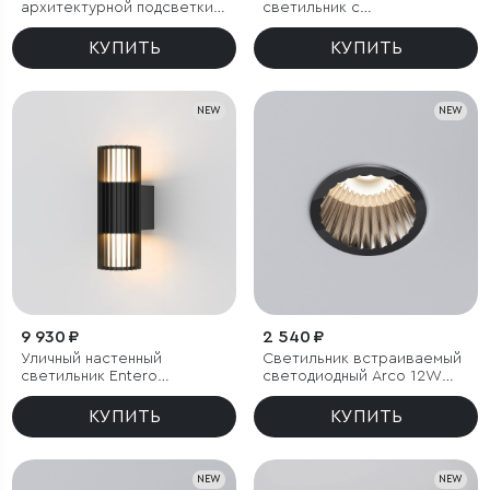
архитектурной подсветки
светильник с
BLADE 3000K черный IP54
регулируемыми лучами
BLADE 3000K белый
КУПИТЬ
КУПИТЬ
NEW
NEW
9 930 ₽
2 540 ₽
Уличный настенный
Светильник встраиваемый
светильник Entero
светодиодный Arco 12W
(35189/W) 3000K черный
3000K черный жемчуг IP44
КУПИТЬ
КУПИТЬ
NEW
NEW