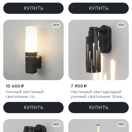
LED 3000K чёрный
чёрный IP54
КУПИТЬ
КУПИТЬ
NEW
NEW
10 400 ₽
7 900 ₽
Уличный настенный
Настенный светодиодный
светильник со
уличный светильник Streak
светодиодами 1534
3000K IP65
TECHNO LED 3000K чёрный
КУПИТЬ
КУПИТЬ
NEW
NEW