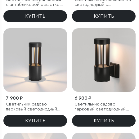
с антибликовой решеткой
светодиодный с
Tetro 10W 3000K белый
антибликовой решеткой
IP44
Tetro 10W 4000K белый
КУПИТЬ
КУПИТЬ
IP44
7 900 ₽
6 900 ₽
Светильник садово-
Светильник садово-
парковый светодиодный
парковый светодиодный
Apart
Apart
КУПИТЬ
КУПИТЬ