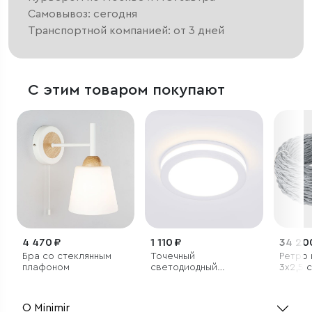
Самовывоз: сегодня
Транспортной компанией: от 3 дней
С этим товаром покупают
4 470 ₽
1 110 ₽
34 20
Бра со стеклянным
Точечный
Ретро 
плафоном
светодиодный
3х2,5 
светильник
заказ)
О Minimir