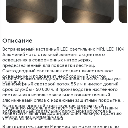
Описание
Встраиваемый настенный LED светильник MRL LED 1104
Алюминий - это стильный элемент акцентного
освещения в современных интерьерах,
предназначенный для подсветки лестниц.
Светодиодный светильник создаст качественное
освещение и подсветит необходимый участок
Экономичные светодиоды мощностью 3 Вт образуют
лестницы.
равномерный световой поток 55 лм и имеют долгий
срок службы - 50 000 ч. В производстве настенного
светильника использовали высококачественный
алюминиевый сплав с надежным защитным покрытием.
Благодаря простой конструкции компактный
На данную модель действует гарантия 5 лет. Нашим
встраиваемый светильник легко монтируется на
клиентам Minimir мы дарим дополнительную гарантию
любые типы поверхностей.
+2 года на все светильники.
В интернет-магазине Минимир вы можете купить по