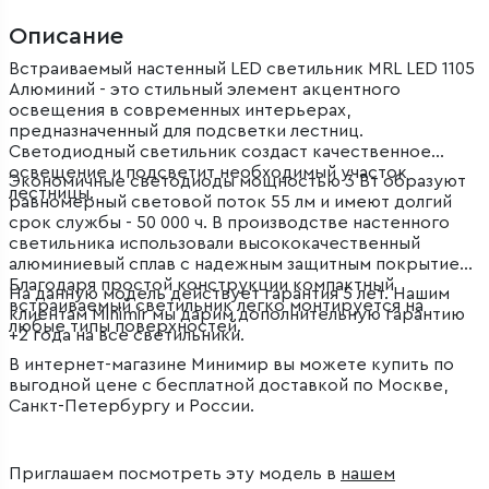
Описание
Встраиваемый настенный LED светильник MRL LED 1105
Алюминий - это стильный элемент акцентного
освещения в современных интерьерах,
предназначенный для подсветки лестниц.
Светодиодный светильник создаст качественное
освещение и подсветит необходимый участок
Экономичные светодиоды мощностью 3 Вт образуют
лестницы.
равномерный световой поток 55 лм и имеют долгий
срок службы - 50 000 ч. В производстве настенного
светильника использовали высококачественный
алюминиевый сплав с надежным защитным покрытием.
Благодаря простой конструкции компактный
На данную модель действует гарантия 5 лет. Нашим
встраиваемый светильник легко монтируется на
клиентам Minimir мы дарим дополнительную гарантию
любые типы поверхностей.
+2 года на все светильники.
В интернет-магазине Минимир вы можете купить по
выгодной цене с бесплатной доставкой по Москве,
Санкт-Петербургу и России.
Приглашаем посмотреть эту модель в
нашем