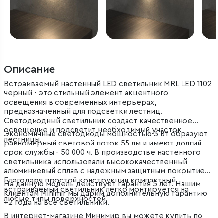
Описание
Встраиваемый настенный LED светильник MRL LED 1102
черный - это стильный элемент акцентного
освещения в современных интерьерах,
предназначенный для подсветки лестниц.
Светодиодный светильник создаст качественное
освещение и подсветит необходимый участок
Экономичные светодиоды мощностью 3 Вт образуют
лестницы.
равномерный световой поток 55 лм и имеют долгий
срок службы - 50 000 ч. В производстве настенного
светильника использовали высококачественный
алюминиевый сплав с надежным защитным покрытием.
Благодаря простой конструкции компактный
На данную модель действует гарантия 5 лет. Нашим
встраиваемый светильник легко монтируется на
клиентам Minimir мы дарим дополнительную гарантию
любые типы поверхностей.
+2 года на все светильники.
В интернет-магазине Минимир вы можете купить по