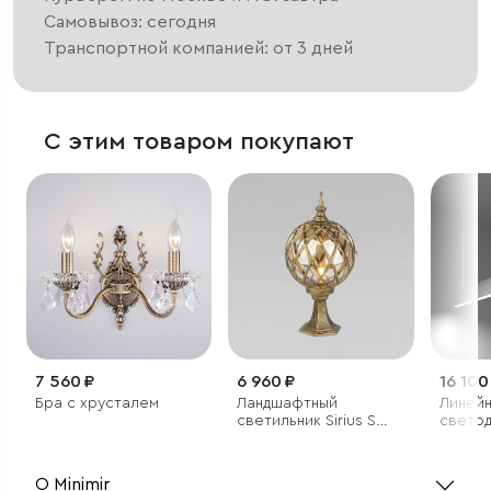
Самовывоз: сегодня
Транспортной компанией: от 3 дней
С этим товаром покупают
7 560 ₽
6 960 ₽
16 100
Бра с хрусталем
Ландшафтный
Линей
светильник Sirius S
свето
черное золото IP44
подве
однос
светил
О Minimir
20Вт 