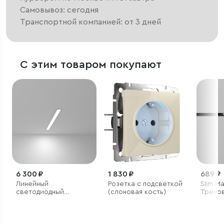
Самовывоз: сегодня
Транспортной компанией: от 3 дней
С этим товаром покупают
6 300 ₽
1 830 ₽
689 ₽
Линейный
Розетка с подсветкой
Slim M
светодиодный
(слоновая кость)
Треков
встраиваемый
6W 42
светильник 53см 10Вт
85007/
6500К серебряный