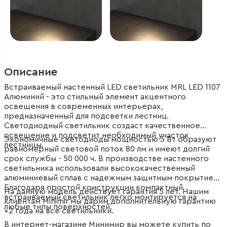
Описание
Встраиваемый настенный LED светильник MRL LED 1107
Алюминий - это стильный элемент акцентного
освещения в современных интерьерах,
предназначенный для подсветки лестниц.
Светодиодный светильник создаст качественное
освещение и подсветит необходимый участок
Экономичные светодиоды мощностью 3 Вт образуют
лестницы.
равномерный световой поток 80 лм и имеют долгий
срок службы - 50 000 ч. В производстве настенного
светильника использовали высококачественный
алюминиевый сплав с надежным защитным покрытием.
Благодаря простой конструкции компактный
На данную модель действует гарантия 5 лет. Нашим
встраиваемый светильник легко монтируется на
клиентам Minimir мы дарим дополнительную гарантию
любые типы поверхностей.
+2 года на все светильники.
В интернет-магазине Минимир вы можете купить по