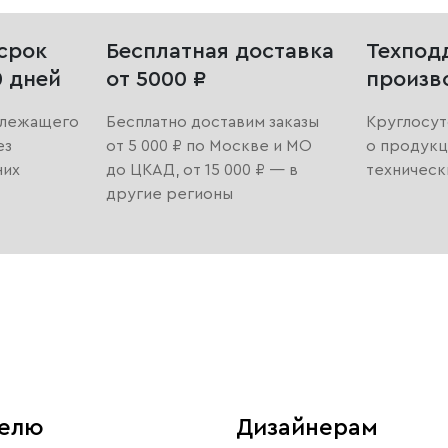
срок
Бесплатная доставка
Техпод
0 дней
от 5000 ₽
произв
длежащего
Бесплатно доставим заказы
Круглосут
ез
от 5 000 ₽ по Москве и МО
о продукц
них
до ЦКАД, от 15 000 ₽ — в
техническ
другие регионы
телю
Дизайнерам