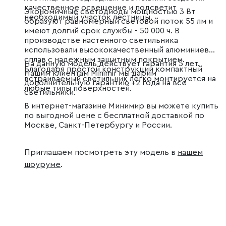
качественное освещение и подсветит
Экономичные светодиоды мощностью 3 Вт
необходимый участок лестницы.
образуют равномерный световой поток 55 лм и
имеют долгий срок службы - 50 000 ч. В
производстве настенного светильника
использовали высококачественный алюминиевый
сплав с надежным защитным покрытием.
На данную модель действует гарантия 5 лет.
Благодаря простой конструкции компактный
Нашим клиентам Minimir мы дарим
встраиваемый светильник легко монтируется на
дополнительную гарантию +2 года на все
любые типы поверхностей.
светильники.
В интернет-магазине Минимир вы можете купить
по выгодной цене с бесплатной доставкой по
Москве, Санкт-Петербургу и России.
Приглашаем посмотреть эту модель в
нашем
шоуруме
.