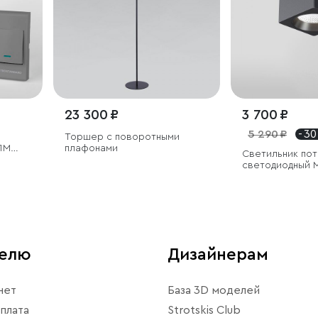
23 300 ₽
3 700 ₽
5 290 ₽
- 30
Торшер с поворотными
1M
плафонами
Светильник по
светодиодный M
4000К черный
телю
Дизайнерам
нет
База 3D моделей
плата
Strotskis Club