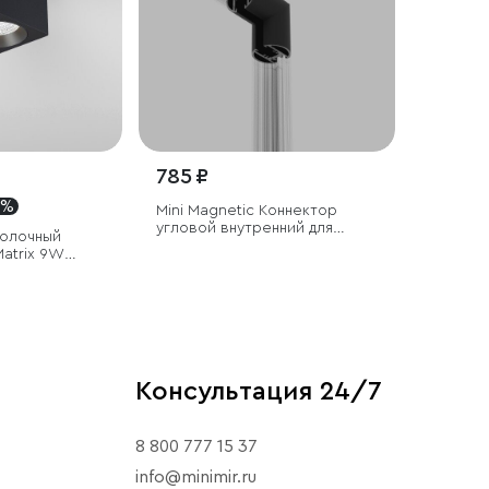
785 ₽
 %
Mini Magnetic Коннектор
угловой внутренний для
толочный
накладного шинопровода
atrix 9W
Round черный
Консультация 24/7
8 800 777 15 37
info@minimir.ru