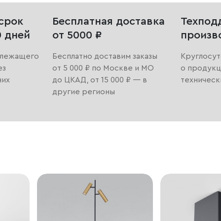
срок
Бесплатная доставка
Техпод
0 дней
от 5000 ₽
произв
длежащего
Бесплатно доставим заказы
Круглосут
ез
от 5 000 ₽ по Москве и МО
о продукц
них
до ЦКАД, от 15 000 ₽ — в
техническ
другие регионы