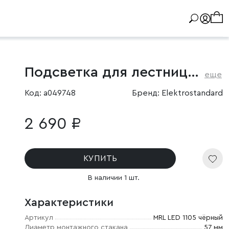
Подсветка для лестниц и дорожек
еще
Код: a049748
Бренд: Elektrostandard
2 690 ₽
КУПИТЬ
В наличии 1 шт.
Характеристики
Артикул
MRL LED 1105 чёрный
Диаметр монтажного стакана
57 мм