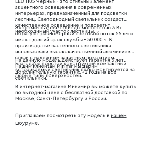
LED 1105 Чёрный - это стильный элемент
акцентного освещения в современных
интерьерах, предназначенный для подсветки
лестниц. Светодиодный светильник создаст
качественное освещение и подсветит
Экономичные светодиоды мощностью 3 Вт
необходимый участок лестницы.
образуют равномерный световой поток 55 лм и
имеют долгий срок службы - 50 000 ч. В
производстве настенного светильника
использовали высококачественный алюминиевый
сплав с надежным защитным покрытием.
На данную модель действует гарантия 5 лет.
Благодаря простой конструкции компактный
Нашим клиентам Minimir мы дарим
встраиваемый светильник легко монтируется на
дополнительную гарантию +2 года на все
любые типы поверхностей.
светильники.
В интернет-магазине Минимир вы можете купить
по выгодной цене с бесплатной доставкой по
Москве, Санкт-Петербургу и России.
Приглашаем посмотреть эту модель в
нашем
шоуруме
.