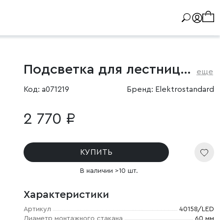
Подсветка для лестниц с датчиком движения
еще
Код: a071219
Бренд: Elektrostandard
2 770 ₽
КУПИТЬ
В наличии >10 шт.
Характеристики
Артикул
40158/LED
Диаметр монтажного стакана
60 мм