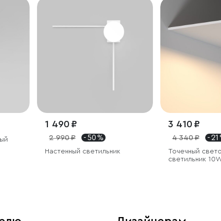
1 490 ₽
3 410 ₽
2 990 ₽
- 50 %
4 340 ₽
- 21
ый
Настенный светильник
Точечный свет
светильник 10
белый/хром