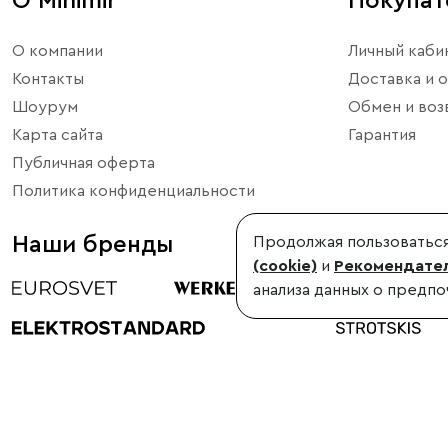
О Minimir
Покупа
О компании
Личный каби
Контакты
Доставка и о
Шоурум
Обмен и воз
Карта сайта
Гарантия
Публичная оферта
Политика конфиденциальности
Наши бренды
Продолжая пользоваться
(cookie)
и
Рекомендател
анализа данных о предпо
©1998-2026, Minimir.ru – официальный интернет-магазин произво
Использование материалов сайта без согласования запрещено