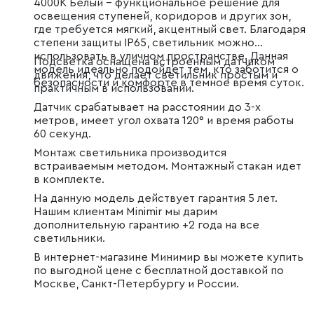
4000K Белый – функциональное решение для
освещения ступеней, коридоров и других зон,
где требуется мягкий, акцентный свет. Благодаря
степени защиты IP65, светильник можно
использовать в уличном пространстве. Данная
Подсветка оснащена встроенным датчиком
модель идеально подойдет тем, кто заботится о
движения, что делает светильник простым и
безопасности и комфорте в темное время суток.
практичным в использовании.
Датчик срабатывает на расстоянии до 3-х
метров, имеет угол охвата 120° и время работы
60 секунд.
Монтаж светильника производится
встраиваемым методом. Монтажный стакан идет
в комплекте.
На данную модель действует гарантия 5 лет.
Нашим клиентам Minimir мы дарим
дополнительную гарантию +2 года на все
светильники.
В интернет-магазине Минимир вы можете купить
по выгодной цене с бесплатной доставкой по
Москве, Санкт-Петербургу и России.