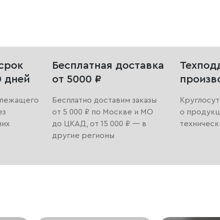
срок
Бесплатная доставка
Техпод
0 дней
от 5000 ₽
произв
длежащего
Бесплатно доставим заказы
Круглосут
ез
от 5 000 ₽ по Москве и МО
о продукц
них
до ЦКАД, от 15 000 ₽ — в
техническ
другие регионы