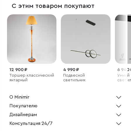
С этим товаром покупают
12 900 ₽
4 990 ₽
6 940 
Торшер классический
Подвесной
Умный
янтарный
светильник
светил
6500K
чёрный
О Minimir
Покупателю
Дизайнерам
Консультация 24/7