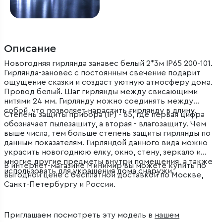
Описание
Новогодняя гирлянда занавес белый 2*3м IP65 200-101.
Гирлянда-зановес с постоянным свечение подарит
ощущение сказки и создаст уютную атмосферу дома.
Провод белый. Шаг гирлянды между свисающими
нитями 24 мм. Гирлянду можно соединять между
собой, что позволяет нарастить гирлянду в длину.
Степень защиты прибора (IP) - 65, где первая цифра
обозначает пылезащиту, а вторая - влагозащиту. Чем
выше числа, тем больше степень защиты гирлянды по
данным показателям. Гирляндой данного вида можно
украсить новогоднюю елку, окно, стену, зеркало и
многие другие предметы внутри помещения, а также
В интернет-магазине Минимир вы можете купить по
использовать для украшения дома снаружи.
выгодной цене с бесплатной доставкой по Москве,
Санкт-Петербургу и России.
Приглашаем посмотреть эту модель в
нашем