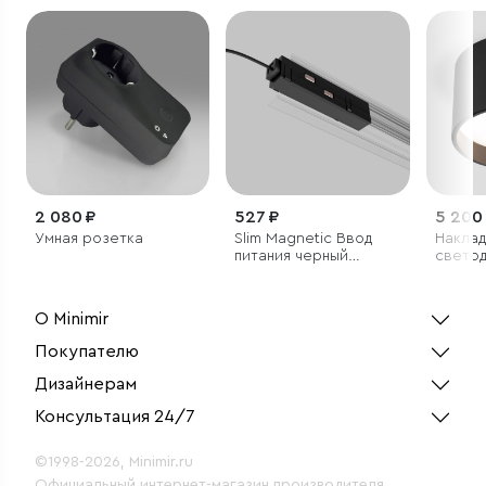
2 080 ₽
527 ₽
5 200
Умная розетка
Slim Magnetic Ввод
Накла
питания черный
свето
85095/00
светил
О Minimir
Покупателю
Дизайнерам
Консультация 24/7
©1998-2026, Minimir.ru
Официальный интернет-магазин производителя.