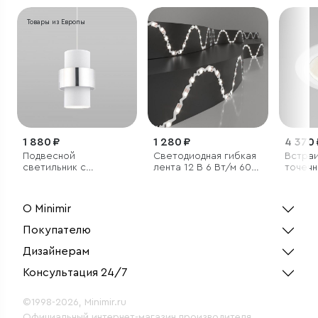
Товары из Европы
1 880 ₽
1 280 ₽
4 370 
Подвесной
Светодиодная гибкая
Встра
светильник с
лента 12 В 6 Вт/м 60
точечн
тканевым плафоном
Led/м 2835 IP20,
IP54
дневной белый 4200K,
5 м
О Minimir
Покупателю
Дизайнерам
Консультация 24/7
©1998-2026, Minimir.ru
Официальный интернет-магазин производителя.