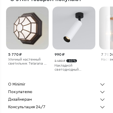
5 770 ₽
990 ₽
7 700 
Уличный настенный
Настен
2 480 ₽
- 60 %
светильник Telarana L
Накладной
капучино
светодиодный
светильник Diffe
белый/черный
О Minimir
Покупателю
Дизайнерам
Консультация 24/7