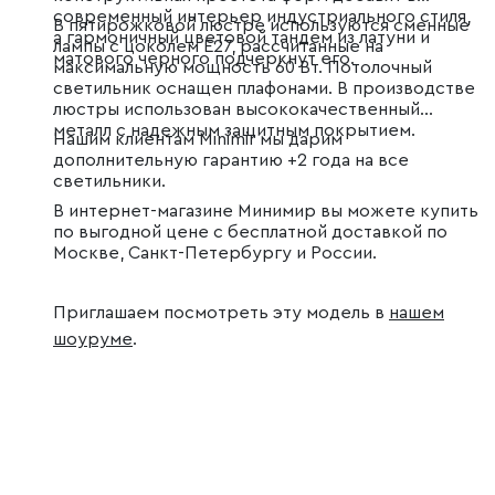
современный интерьер индустриального стиля,
В пятирожковой люстре используются сменные
а гармоничный цветовой тандем из латуни и
лампы с цоколем E27, рассчитанные на
матового черного подчеркнут его.
максимальную мощность 60 Вт. Потолочный
светильник оснащен плафонами. В производстве
люстры использован высококачественный
металл с надежным защитным покрытием.
Нашим клиентам Minimir мы дарим
дополнительную гарантию +2 года на все
светильники.
В интернет-магазине Минимир вы можете купить
по выгодной цене с бесплатной доставкой по
Москве, Санкт-Петербургу и России.
Приглашаем посмотреть эту модель в
нашем
шоуруме
.