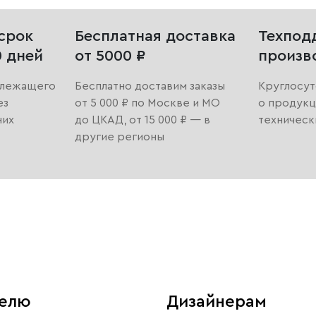
срок
Бесплатная доставка
Техпод
0 дней
от 5000 ₽
произв
длежащего
Бесплатно доставим заказы
Круглосут
ез
от 5 000 ₽ по Москве и МО
о продукц
них
до ЦКАД, от 15 000 ₽ — в
техническ
другие регионы
телю
Дизайнерам