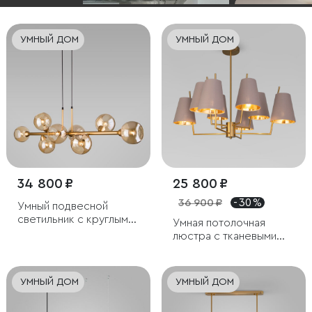
УМНЫЙ ДОМ
УМНЫЙ ДОМ
34 800 ₽
25 800 ₽
36 900 ₽
- 30 %
Умный подвесной
светильник с круглыми
Умная потолочная
стеклянными
люстра с тканевыми
плафонами
абажурами
УМНЫЙ ДОМ
УМНЫЙ ДОМ