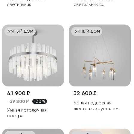
светильник
светильник с
хрусталем
УМНЫЙ ДОМ
УМНЫЙ ДОМ
41 900 ₽
32 600 ₽
59 800 ₽
- 30 %
Умная подвесная
люстра с хрусталем
Умная потолочная
люстра