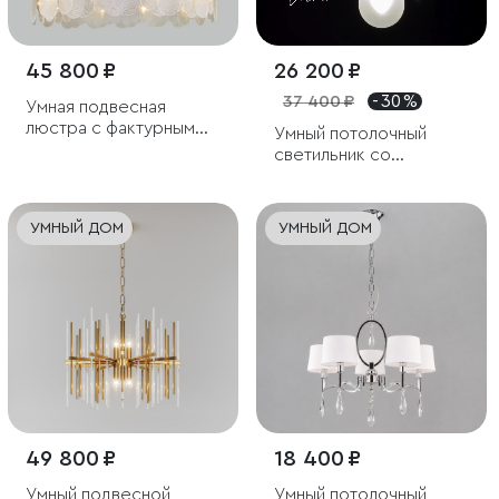
45 800 ₽
26 200 ₽
37 400 ₽
- 30 %
Умная подвесная
люстра с фактурным
Умный потолочный
стеклом
светильник cо
стеклянными
плафонами
УМНЫЙ ДОМ
УМНЫЙ ДОМ
49 800 ₽
18 400 ₽
Умный подвесной
Умный потолочный