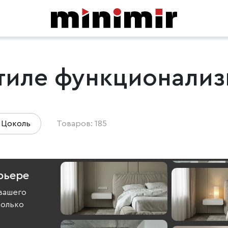
тиле функционали
Цоколь
Товаров: 185
рьере
вашего
колько