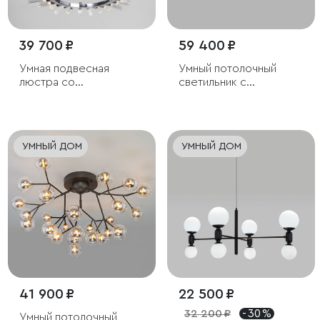
39 700 ₽
59 400 ₽
Умная подвесная
Умный потолочный
люстра со
светильник с
стеклянными
хрусталем
плафонами
УМНЫЙ ДОМ
УМНЫЙ ДОМ
41 900 ₽
22 500 ₽
32 200 ₽
- 30 %
Умный потолочный