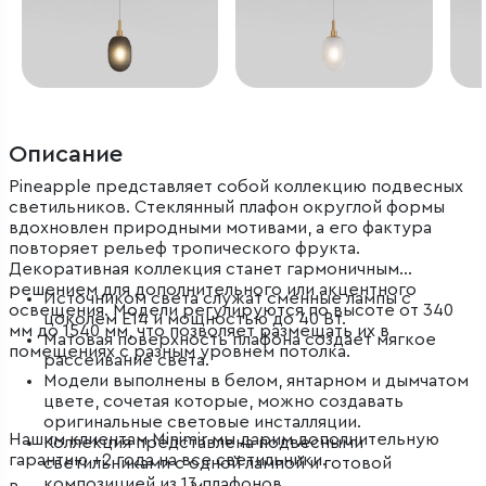
Описание
Pineapple представляет собой коллекцию подвесных
светильников. Стеклянный плафон округлой формы
вдохновлен природными мотивами, а его фактура
повторяет рельеф тропического фрукта.
Декоративная коллекция станет гармоничным
решением для дополнительного или акцентного
Источником света служат сменные лампы с
освещения. Модели регулируются по высоте от 340
цоколем Е14 и мощностью до 40 Вт.
мм до 1540 мм, что позволяет размещать их в
Матовая поверхность плафона создает мягкое
помещениях с разным уровнем потолка.
рассеивание света.
Модели выполнены в белом, янтарном и дымчатом
цвете, сочетая которые, можно создавать
оригинальные световые инсталляции.
Нашим клиентам Minimir мы дарим дополнительную
Коллекция представлена подвесными
гарантию +2 года на все светильники.
светильниками с одной лампой и готовой
композицией из 13 плафонов.