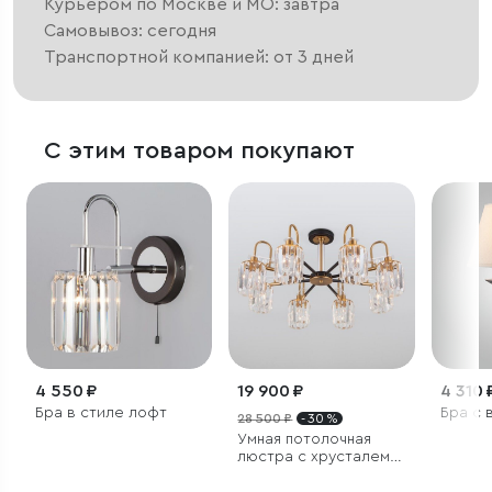
Курьером по Москве и МО: завтра
Самовывоз: сегодня
Транспортной компанией: от 3 дней
С этим товаром покупают
4 550 ₽
19 900 ₽
4 310 
Бра в стиле лофт
Бра с 
28 500 ₽
- 30 %
Умная потолочная
люстра с хрусталем в
стиле лофт