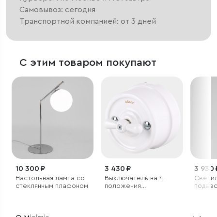
Самовывоз: сегодня
Транспортной компанией: от 3 дней
С этим товаром покупают
10 300 ₽
3 430 ₽
3 930 
Настольная лампа со
Выключатель на 4
Свети
стеклянным плафоном
положения
подве
двухклавишный белый
светод
ретро
3000K