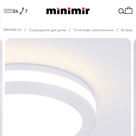
Minimir.ru
Освещение для дома
Точечные светильники
Встраив