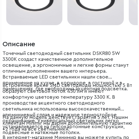
Описание
Точечный светодиодный светильник DSKR80 5W
3300K создаст качественное дополнительное
освещение, а эргономичные и легкие формы станут
отличным дополнением вашего интерьера.
Встраиваемые LED светильники нашли свое
применение на кухне, в коридоре, в гостиной и в
Встроенные яркие SMD светодиоды мощностью 5 Вт
помещениях, где необходима акцентная подсветка.
образуют световой поток 450 лм и имеют
комфортную цветовую температуру 3300 К. В
производстве акцентного светодиодного
светильника использованы высококачественный
алюминиевый сплав и надежное термостойкое
На данную модель действует гарантия 5 лет. Нашим
окрашивание. Универсальный светильник легко
клиентам Minimir мы дарим дополнительную гарантию
устанавливается на гипсокартонные конструкции,
+2 года на все светильники.
подвесные и натяжные потолки.
В интернет-магазине Минимир вы можете купить по