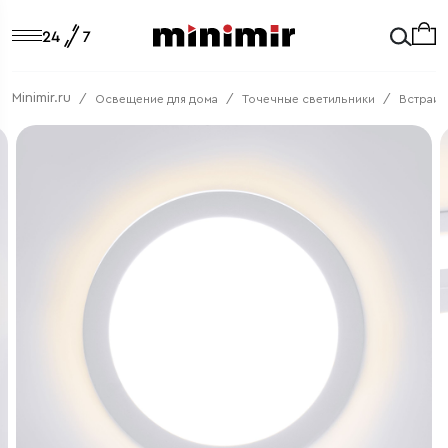
Minimir.ru
Освещение для дома
Точечные светильники
Встраив