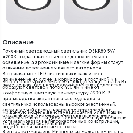
Описание
Точечный светодиодный светильник DSKR80 5W
4200K создаст качественное дополнительное
освещение, а эргономичные и легкие формы станут
отличным дополнением вашего интерьера.
Встраиваемые LED светильники нашли свое
применение на кухне, в коридоре, в гостиной и в
Встроенные яркие SMD светодиоды мощностью 5 Вт
помещениях, где необходима акцентная подсветка.
образуют световой поток 450 лм и имеют
комфортную цветовую температуру 4200 К. В
производстве акцентного светодиодного
светильника использованы высококачественный
алюминиевый сплав и надежное термостойкое
На данную модель действует гарантия 5 лет. Нашим
окрашивание. Универсальный светильник легко
клиентам Minimir мы дарим дополнительную гарантию
устанавливается на гипсокартонные конструкции,
+2 года на все светильники.
подвесные и натяжные потолки.
В интернет-магазине Минимир вы можете купить по