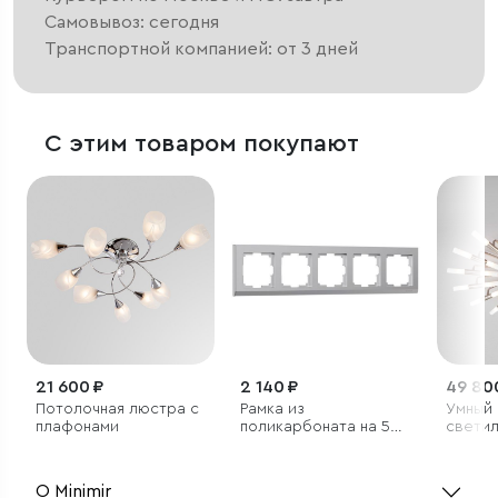
Самовывоз: сегодня
Транспортной компанией: от 3 дней
С этим товаром покупают
21 600 ₽
2 140 ₽
49 80
Потолочная люстра с
Рамка из
Умный
плафонами
поликарбоната на 5
светил
постов Stark
серебряный
О Minimir