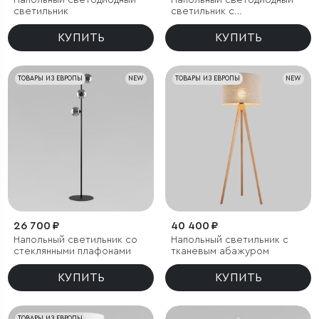
Напольный светодиодный
Напольный светодиодный
светильник
светильник с
регулировкой цветовой
температуры Ragno
КУПИТЬ
КУПИТЬ
ТОВАРЫ ИЗ ЕВРОПЫ
NEW
ТОВАРЫ ИЗ ЕВРОПЫ
NEW
26 700 ₽
40 400 ₽
Напольный светильник со
Напольный светильник с
стеклянными плафонами
тканевым абажуром
КУПИТЬ
КУПИТЬ
ТОВАРЫ ИЗ ЕВРОПЫ