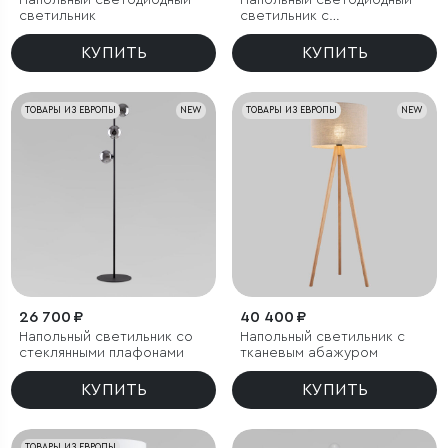
Напольный светодиодный
Напольный светодиодный
светильник
светильник с
регулировкой цветовой
температуры Ragno
КУПИТЬ
КУПИТЬ
ТОВАРЫ ИЗ ЕВРОПЫ
NEW
ТОВАРЫ ИЗ ЕВРОПЫ
NEW
26 700 ₽
40 400 ₽
Напольный светильник со
Напольный светильник с
стеклянными плафонами
тканевым абажуром
КУПИТЬ
КУПИТЬ
ТОВАРЫ ИЗ ЕВРОПЫ