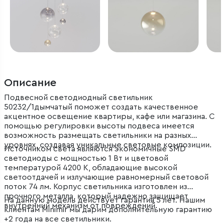
Описание
Подвесной светодиодный светильник
50232/1дымчатый поможет создать качественное
акцентное освещение квартиры, кафе или магазина. С
помощью регулировки высоты подвеса имеется
возможность размещать светильники на разных
уровнях, создавая уникальные световые композиции.
Источником света являются экономичные SMD
светодиоды с мощностью 1 Вт и цветовой
температурой 4200 К, обладающие высокой
светоотдачей и излучающие равномерный световой
поток 74 лм. Корпус светильника изготовлен из
прочного металла, который надежно защищает
На данную модель действует гарантия 5 лет. Нашим
внутренний механизм от повреждений.
клиентам Minimir мы дарим дополнительную гарантию
+2 года на все светильники.