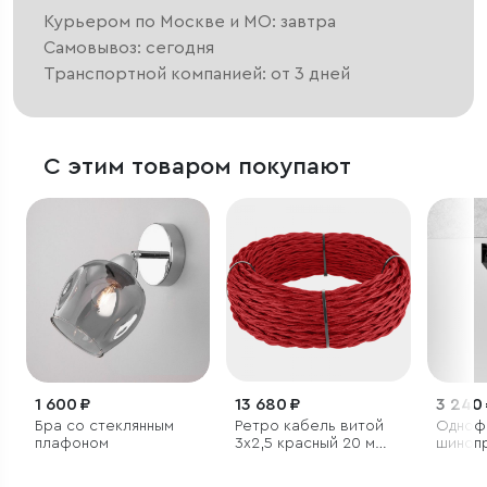
Курьером по Москве и МО: завтра
Самовывоз: сегодня
Транспортной компанией: от 3 дней
С этим товаром покупают
1 600 ₽
13 680 ₽
3 240
Бра со стеклянным
Ретро кабель витой
Одноф
плафоном
3х2,5 красный 20 м
шиноп
(под заказ)
3м