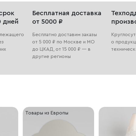
срок
Бесплатная доставка
Техпод
0 дней
от 5000 ₽
произв
длежащего
Бесплатно доставим заказы
Круглосут
ез
от 5 000 ₽ по Москве и МО
о продукц
них
до ЦКАД, от 15 000 ₽ — в
техническ
другие регионы
Товары из Европы