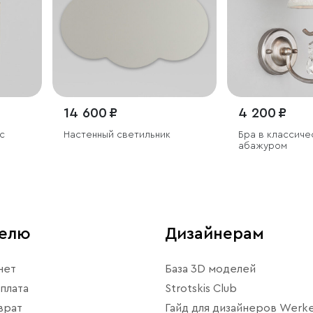
14 600 ₽
4 200 ₽
с
Настенный светильник
Бра в классиче
абажуром
телю
Дизайнерам
нет
База 3D моделей
плата
Strotskis Club
врат
Гайд для дизайнеров Werke