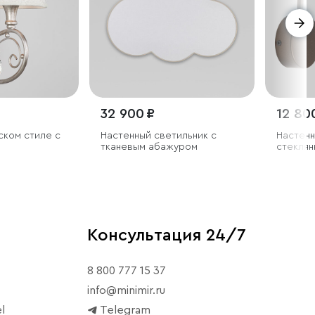
32 900 ₽
12 80
ском стиле с
Настенный светильник с
Настенн
тканевым абажуром
стеклян
Консультация 24/7
8 800 777 15 37
info@minimir.ru
l
Telegram