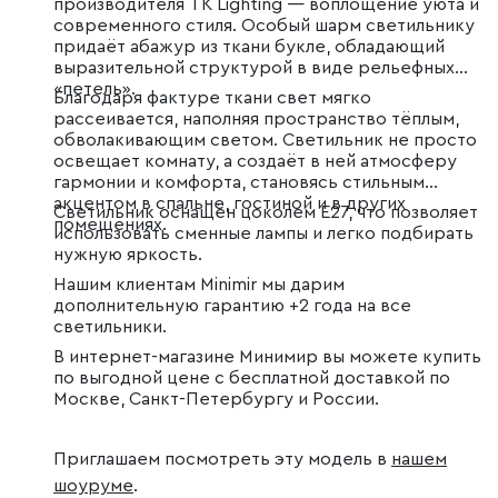
производителя TK Lighting — воплощение уюта и
современного стиля. Особый шарм светильнику
придаёт абажур из ткани букле, обладающий
выразительной структурой в виде рельефных
«петель».
Благодаря фактуре ткани свет мягко
рассеивается, наполняя пространство тёплым,
обволакивающим светом. Светильник не просто
освещает комнату, а создаёт в ней атмосферу
гармонии и комфорта, становясь стильным
акцентом в спальне, гостиной и в других
Светильник оснащён цоколем E27, что позволяет
помещениях.
использовать сменные лампы и легко подбирать
нужную яркость.
Нашим клиентам Minimir мы дарим
дополнительную гарантию +2 года на все
светильники.
В интернет-магазине Минимир вы можете купить
по выгодной цене с бесплатной доставкой по
Москве, Санкт-Петербургу и России.
Приглашаем посмотреть эту модель в
нашем
шоуруме
.