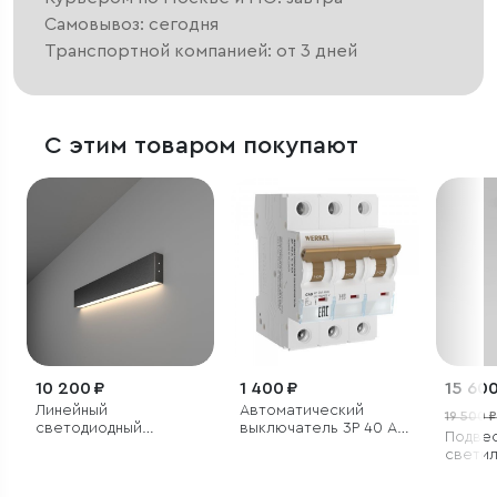
Самовывоз: сегодня
Транспортной компанией: от 3 дней
С этим товаром покупают
10 200 ₽
1 400 ₽
15 600
Линейный
Автоматический
19 500 ₽
светодиодный
выключатель 3P 40 A
Подве
накладной
C 6 kА
светил
односторонний
стекля
светильник 53см 10Вт
плафо