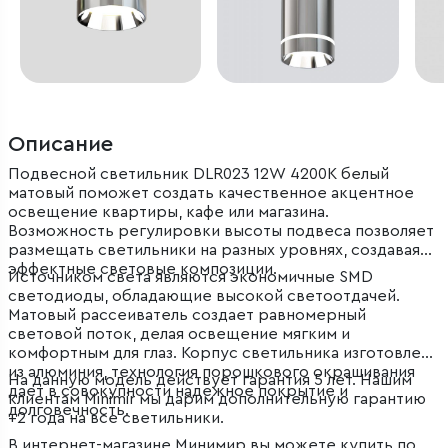
Описание
Подвесной светильник DLR023 12W 4200K белый
матовый поможет создать качественное акцентное
освещение квартиры, кафе или магазина.
Возможность регулировки высоты подвеса позволяет
размещать светильники на разных уровнях, создавая
эффектные световые композиции.
Источником света являются экономичные SMD
светодиоды, обладающие высокой светоотдачей.
Матовый рассеиватель создает равномерный
световой поток, делая освещение мягким и
комфортным для глаз. Корпус светильника изготовлен
из алюминия, технология порошкового окрашивания
На данную модель действует гарантия 5 лет. Нашим
дает в совокупности надежное покрытие и
клиентам Minimir мы дарим дополнительную гарантию
долговечность.
+2 года на все светильники.
В интернет-магазине Минимир вы можете купить по