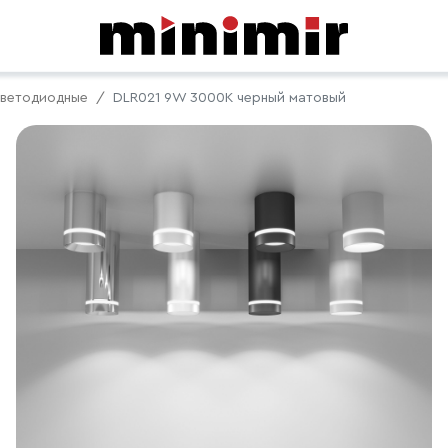
ветодиодные
DLR021 9W 3000K черный матовый