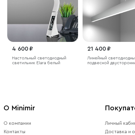
4 600 ₽
21 400 ₽
Настольный светодиодный
Линейный светодиодны
светильник Elara белый
подвесной двусторонн
светильник 103см 40Вт
6500К серебряный
О Minimir
Покупа
О компании
Личный каби
Контакты
Доставка и о