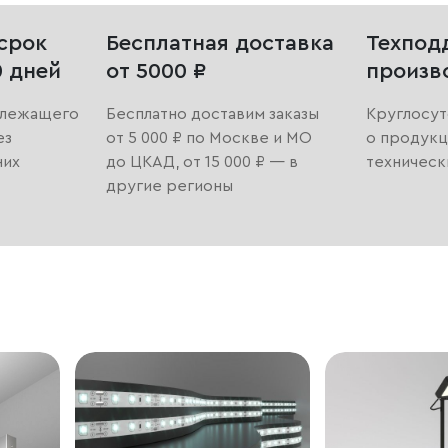
срок
Бесплатная доставка
Техпод
0 дней
от 5000 ₽
произв
длежащего
Бесплатно доставим заказы
Круглосут
ез
от 5 000 ₽ по Москве и МО
о продукц
них
до ЦКАД, от 15 000 ₽ — в
техническ
другие регионы