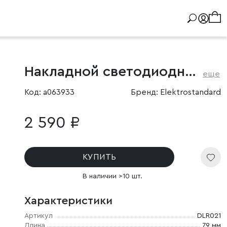
Накладной светодиодный светильник
еще
Код: a063933
Бренд: Elektrostandard
2 590 ₽
КУПИТЬ
В наличии >10 шт.
Характеристики
Артикул
DLR021
Длина
79 мм