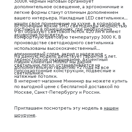
3000K черный матовый организует
дополнительное освещение, а эргономичные и
легкие формы станут отличным дополнением
вашего интерьера. Накладные LED светильники
нашли свое применение на кухне, в коридоре, в
Встроенные яркие SMD светодиоды мощностью
гостиной и в помещениях, где необходима
9 Вт образуют световой поток 420 лм и имеют
акцентная подсветка.
комфортную цветовую температуру 3000 К. В
производстве светодиодного светильника
использованы высококачественный
алюминиевый сплав, акрил и надежное
На данную модель действует гарантия 5 лет.
термостойкое окрашивание. Акцентный
Нашим клиентам Minimir мы дарим
светильник легко устанавливается на
дополнительную гарантию +2 года на все
гипсокартонные конструкции, подвесные и
светильники.
натяжные потолки.
В интернет-магазине Минимир вы можете купить
по выгодной цене с бесплатной доставкой по
Москве, Санкт-Петербургу и России.
Приглашаем посмотреть эту модель в
нашем
шоуруме
.