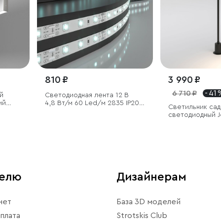
810 ₽
3 990 ₽
6 710 ₽
- 41 
й
Светодиодная лента 12 В
ий
4,8 Вт/м 60 Led/м 2835 IP20,
Светильник са
холодный белый 6500К, 5 м
светодиодный J
телю
Дизайнерам
нет
База 3D моделей
плата
Strotskis Club