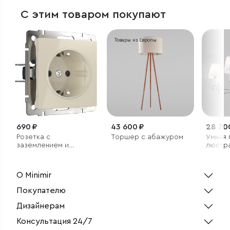
С этим товаром покупают
Товары из Европы
690 ₽
43 600 ₽
28 70
Розетка с
Торшер с абажуром
Умная 
заземлением и
люстр
шторками (слоновая
кость)
О Minimir
Покупателю
Дизайнерам
Консультация 24/7