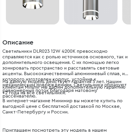
Описание
Светильники DLR023 12W 4200K превосходно
справляются как с ролью источников основного, так и
дополнительного освещения. С их помощью легко
зонировать пространство и расставлять световые
акценты. Высококачественный алюминиевый сплав, из
которого изготовлен корпус, устойчив к
На данную модель действует гарантия 5 лет. Нашим
механическим повреждениям. Светильники образуют
клиентам Minimir мы дарим дополнительную гарантию
равномерный поток благодаря матовому
+2 года на все светильники.
рассеивателю.
В интернет-магазине Минимир вы можете купить по
выгодной цене с бесплатной доставкой по Москве,
Санкт-Петербургу и России.
Приглашаем посмотреть эту модель в
нашем