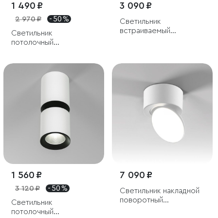
1 490 ₽
3 090 ₽
2 970 ₽
- 50 %
Светильник
встраиваемый
Светильник
светодиодный Combi
потолочный
20W 4000K белый
светодиодный Points
7W 4000K черный
1 560 ₽
7 090 ₽
3 120 ₽
- 50 %
Светильник накладной
поворотный
Светильник
светодиодный Smooth
потолочный