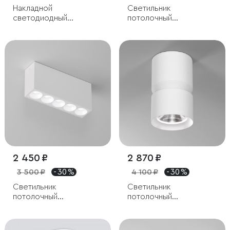
Накладной
Светильник
светодиодный
потолочный
светильник Spila
светодиодный 15W
серебро
4000K белый
2 450 ₽
2 870 ₽
3 500 ₽
- 30 %
4 100 ₽
- 30 %
Светильник
Светильник
потолочный
потолочный
светодиодный 10W
светодиодный 12W
4000K белый Block
4000К белый