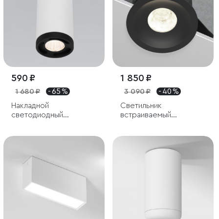
590 ₽
1 850 ₽
1 680 ₽
- 65 %
3 090 ₽
- 40 %
Накладной
Светильник
светодиодный
встраиваемый
светильник
светодиодный Combi
20W 4000K черный