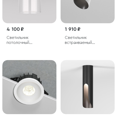
4 100 ₽
1 910 ₽
Светильник
Светильник
потолочный
встраиваемый
светодиодный 10W
поворотный
4000К латунь/
светодиодный с
прозрачный
антибликовой
решеткой Bell 8W
4000K белый