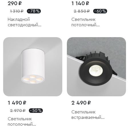
290 ₽
1 140 ₽
1 310 ₽
- 78 %
2 850 ₽
- 60 %
Накладной
Светильник
светодиодный
потолочный
светильник
светодиодный Trio 8W
4000K белый
1 490 ₽
2 490 ₽
2 970 ₽
- 50 %
Светильник
встраиваемый
Светильник
светодиодный Combi
потолочный