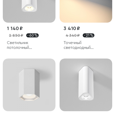
1 140 ₽
3 410 ₽
2 850 ₽
- 60 %
4 340 ₽
- 21 %
Светильник
Точечный
потолочный
светодиодный
светодиодный Trio 8W
светильник 10W 3000K
3000K белый
белый/хром