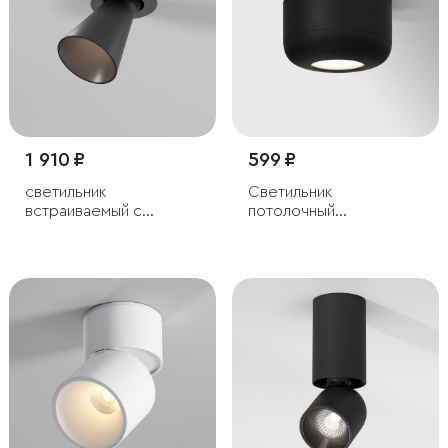
1 910 ₽
599 ₽
светильник
Светильник
встраиваемый с
потолочный
антибликовой
светодиодный 7W
решеткой Bell 8W
4000K чёрный
3000K черный