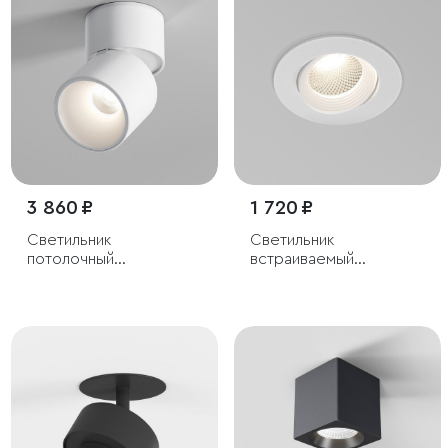
3 860 ₽
1 720 ₽
Светильник
Светильник
потолочный
встраиваемый
поворотный
светодиодный Even
светодиодный Rolly 9W
белый
4000K белый