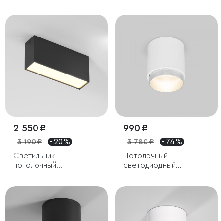
15W 4000K черный
светодиодный Points
7W 3000K белый
2 550 ₽
990 ₽
3 190 ₽
- 20 %
3 780 ₽
- 74 %
Светильник
Потолочный
потолочный
светодиодный
светодиодный 10W
светильник Cors
3000K черный Block