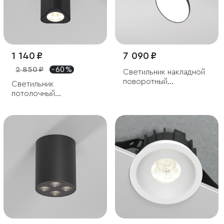
1 140 ₽
7 090 ₽
2 850 ₽
- 60 %
Светильник накладной
поворотный
Светильник
светодиодный Smooth
потолочный
10W 4000K черный
светодиодный Trio 8W
3000K черный