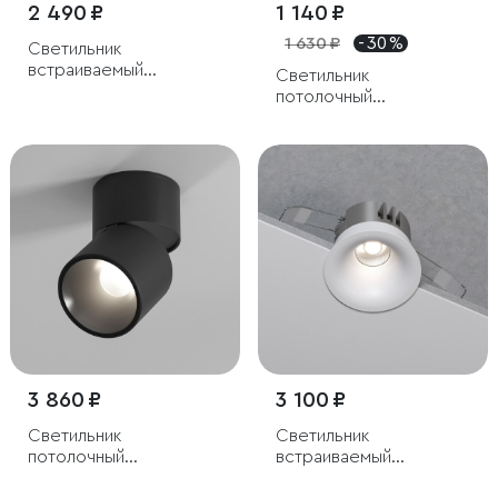
2 490 ₽
1 140 ₽
1 630 ₽
- 30 %
Светильник
встраиваемый
Светильник
светодиодный Combi
потолочный
15W 4000K белый
светодиодный Apex
7W 4000K черный
3 860 ₽
3 100 ₽
Светильник
Светильник
потолочный
встраиваемый
поворотный
светодиодный Bliss