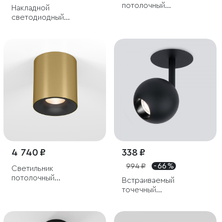
потолочный
Накладной
светодиодный Apex
светодиодный
7W 4000K латунь
поворотный светильник
с антибликовой
решеткой Piks 7W
4000К черный
4 740 ₽
338 ₽
994 ₽
- 66 %
Светильник
потолочный
Встраиваемый
светодиодный Primo
точечный
12W 3000K латунь
светодиодный
светильник