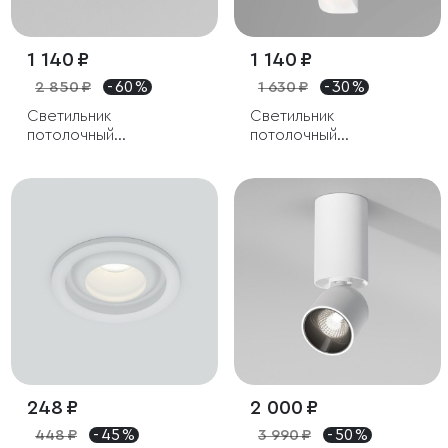
1 140 ₽
1 140 ₽
2 850 ₽
- 60 %
1 630 ₽
- 30 %
Светильник
Светильник
потолочный
потолочный
светодиодный Trio 8W
светодиодный Apex
4000K черный
7W 4000K белый
248 ₽
2 000 ₽
448 ₽
- 45 %
3 990 ₽
- 50 %