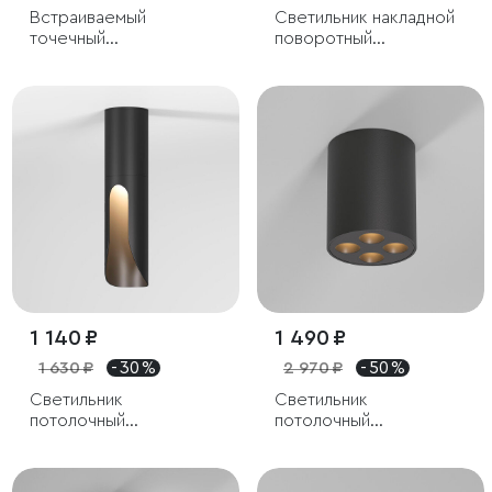
Встраиваемый
Светильник накладной
точечный
поворотный
светодиодный
светодиодный Spot 8W
светильник
4000K белый
1 140 ₽
1 490 ₽
1 630 ₽
- 30 %
2 970 ₽
- 50 %
Светильник
Светильник
потолочный
потолочный
светодиодный Apex
светодиодный Points
7W 3000K черный
7W 3000K черный