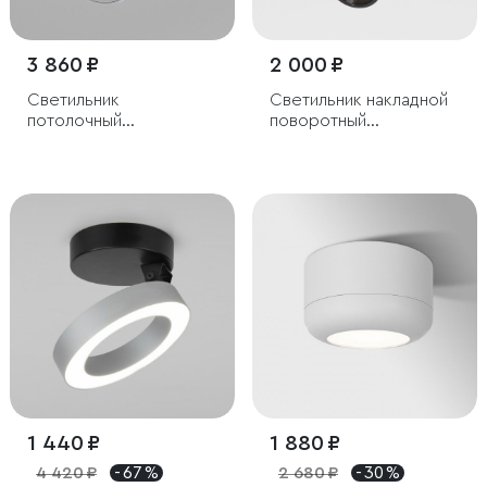
3 860 ₽
2 000 ₽
Светильник
Светильник накладной
потолочный
поворотный
поворотный
светодиодный Spot 8W
светодиодный Rolly 9W
4000K черный
3000K белый
1 440 ₽
1 880 ₽
4 420 ₽
- 67 %
2 680 ₽
- 30 %