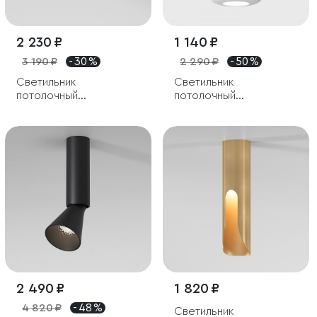
2 230 ₽
1 140 ₽
3 190 ₽
- 30 %
2 290 ₽
- 50 %
Светильник
Светильник
потолочный
потолочный
светодиодный 10W
светодиодный 10W
4000K белый Block
4000K белый
2 490 ₽
1 820 ₽
4 820 ₽
- 48 %
Светильник