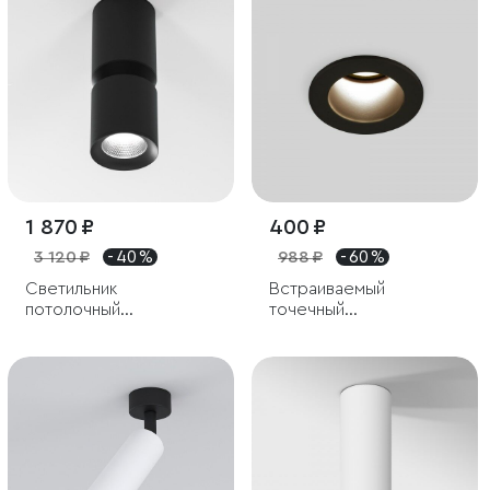
1 870 ₽
400 ₽
3 120 ₽
- 40 %
988 ₽
- 60 %
Светильник
Встраиваемый
потолочный
точечный
светодиодный 12W
светодиодный
4000К чёрный
светильник