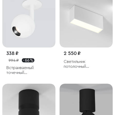
338 ₽
2 550 ₽
994 ₽
- 66 %
Светильник
потолочный
Встраиваемый
светодиодный 10W
точечный
3000K белый Block
светодиодный
светильник