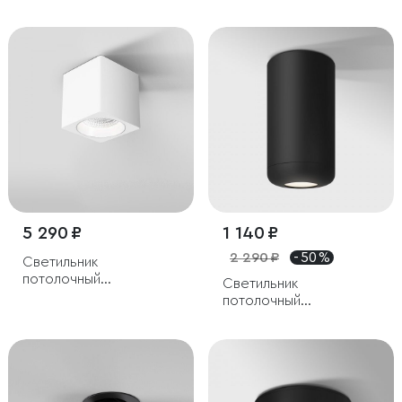
светодиодный Rolly 9W
15W 4000K белый
4000K черный
5 290 ₽
1 140 ₽
2 290 ₽
- 50 %
Светильник
потолочный
Светильник
светодиодный Matrix
потолочный
9W 4000К белый
светодиодный 10W
4000K чёрный