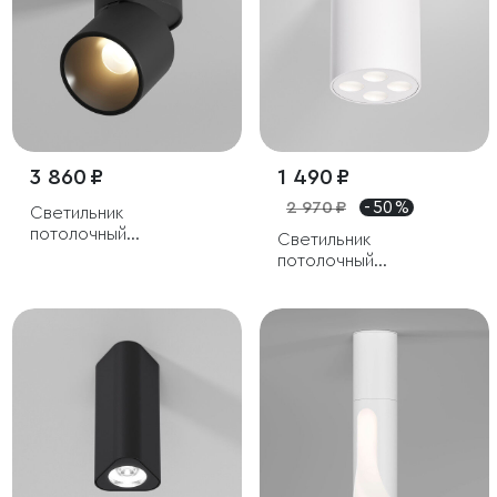
3 860 ₽
1 490 ₽
2 970 ₽
- 50 %
Светильник
потолочный
Светильник
поворотный
потолочный
светодиодный Rolly 9W
светодиодный Points
3000K черный
7W 4000K белый