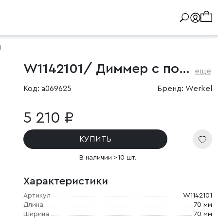
)
W1142101/ Диммер с подсветкой N (белый)
еще
Код: a069625
Бренд: Werkel
5 210 ₽
КУПИТЬ
В наличии >10 шт.
Характеристики
Артикул
W1142101
Длина
70 мм
Ширина
70 мм