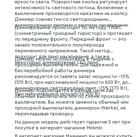
яркости света. Поворотная кнопка регулирует
интенсивность светового потока. Включение и
выключение производится нажатием на кнопку.
Диммер совместим со светодиодными
диммируемыми лампами и лампами накаливания.
Диммирование происходит по методу TRIAC
(симметричный триодный тиристор) и протекает
по переднему фронту. Передний фронт — это
начало положительного полупериода
переменного напряжения. Такой метод
подходит для ламп накаливания, а также
Диммер можно использовать в тандеме с
некоторых диммируемых LED ламп.
проходным выключателем. Для надежной и
бесперебойной работы диммера
рекомендуется оставлять запас мощности ~15%
(510 Вт), при максимальной мощности 600 Вт, для
диммируемых светодиодных ламп ~15% (170 Вт),
Диммер подключается в разрыв цепи как
при максимальной мощности 200 Вт.
обычный выключатель или по схеме проходного
выключателя. Вы можете заменить обычный или
проходной выключатель диммером Werkel, не
перекладывая проводку.
На данную модель действует гарантия 5 лет при
покупке в интернет-магазине Minimir.
В интернет-магазине Минимир вы можете купить