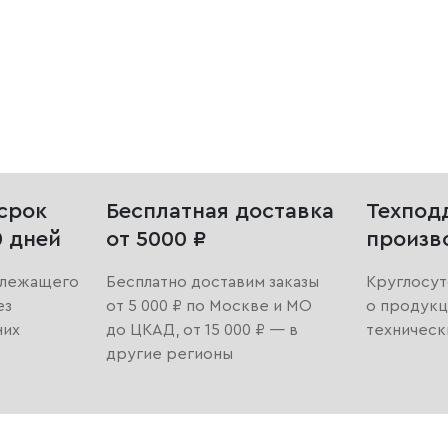
срок
Бесплатная доставка
Техпод
0 дней
от 5000 ₽
произв
длежащего
Бесплатно доставим заказы
Круглосут
ез
от 5 000 ₽ по Москве и МО
о продукц
них
до ЦКАД, от 15 000 ₽ — в
техническ
другие регионы