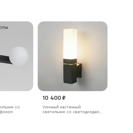
ропы
10 400 ₽
ильник со
Уличный настенный
афоном
светильник со светодиодами
1534 TECHNO LED 3000K
чёрный