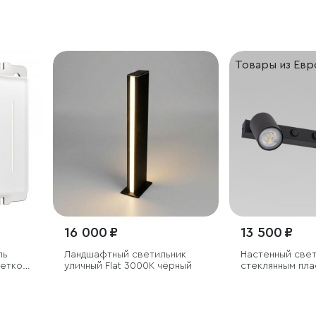
Товары из Ев
16 000 ₽
13 500 ₽
ль
Ландшафтный светильник
Настенный свет
веткой
уличный Flat 3000K чёрный
стеклянным пл