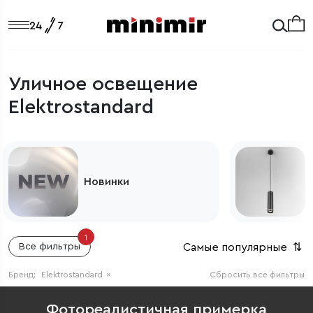
Уличное освещение
Elektrostandard
Светильники
1
Самые популярные
⇅
Все фильтры
Бренд:
Elektrostandard
×
Сбросить все фильтры
Фотореалистичная примерка