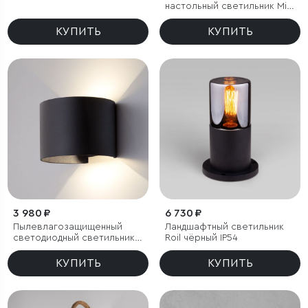
настольный светильник Mist
черный с аккумулятором
IP54
КУПИТЬ
КУПИТЬ
3 980 ₽
6 730 ₽
Пылевлагозащи­щенный
Ландшафтный светильник
светодиодный светильник с
Roil чёрный IP54
регулируемыми лучами
Blade черный IP54
КУПИТЬ
КУПИТЬ