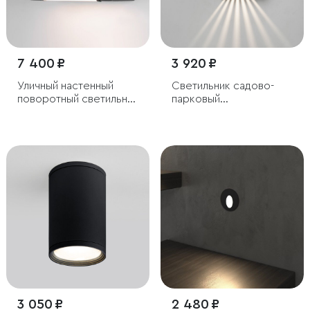
7 400 ₽
3 920 ₽
Уличный настенный
Светильник садово-
поворотный светильник
парковый
DORS
светодиодный с лучами
Sole
3 050 ₽
2 480 ₽