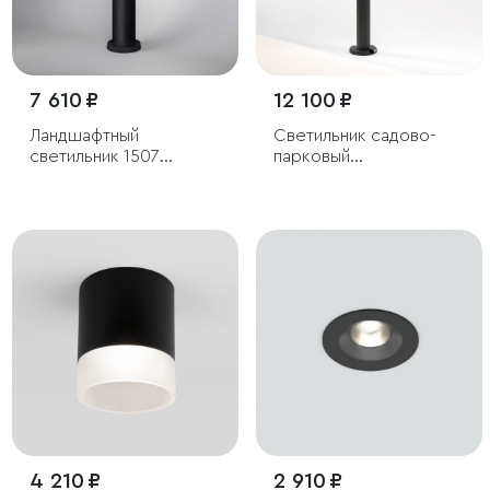
7 610 ₽
12 100 ₽
Ландшафтный
Светильник садово-
светильник 1507
парковый
Techno черный IP54
светодиодный Recess
черный
4 210 ₽
2 910 ₽