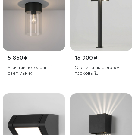
5 850 ₽
15 900 ₽
Уличный потолочный
Светильник садово-
светильник
парковый
светодиодный с
поворотными
плафонами Twin