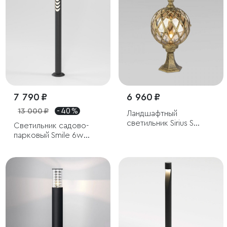
7 790 ₽
6 960 ₽
13 000 ₽
- 40 %
Ландшафтный
светильник Sirius S
Светильник садово-
черное золото IP44
парковый Smile 6w
3000K черный