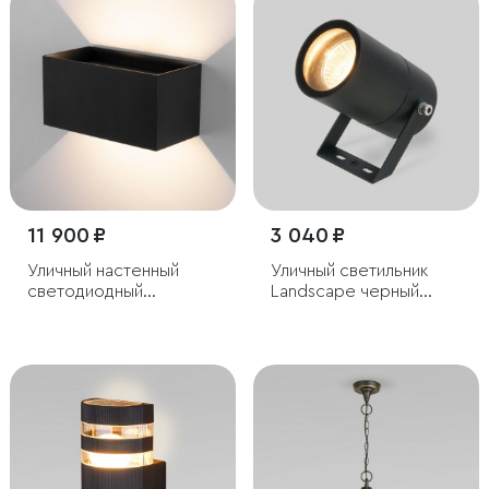
11 900 ₽
3 040 ₽
Уличный настенный
Уличный светильник
светодиодный
Landscape черный
светильник с
35146/S
регулируемыми лучами
WINNER DOUBLE LED
IP54