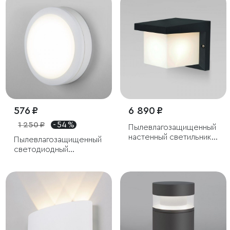
576 ₽
6 890 ₽
1 250 ₽
- 54 %
Пылевлагозащи
щенный
настенный светильник
Пылевлагозащищенный
Shelter Grit IP54
светодиодный
светильник 15W 6500K
IP65