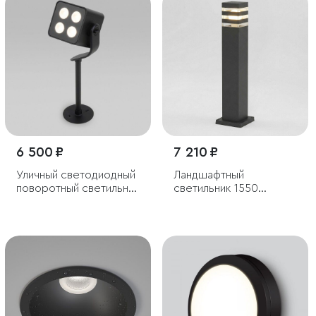
6 500 ₽
7 210 ₽
Уличный светодиодный
Ландшафтный
поворотный светильник
светильник 1550
VISOR чёрный
Techno черный IP54