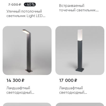
7 030 ₽
- 40 %
Встраиваемый
точечный светильник
Уличный потолочный
IP54
светильник Light LED
2107 IP54
14 300 ₽
17 000 ₽
Ландшафтный
Ландшафтный
светодиодный
светодиодный
светильник серый
светильник Серый IP54
Sensor IP54