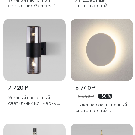
Уличный настенный
Ландшафтный
светильник Germes D
светодиодный
IP33
светильник Flat IP54
7 720 ₽
6 740 ₽
9 640 ₽
- 30 %
Уличный настенный
светильник Roil чёрный
Пылевлагозащищенный
IP54
светодиодный
светильник Concept L
белый IP54