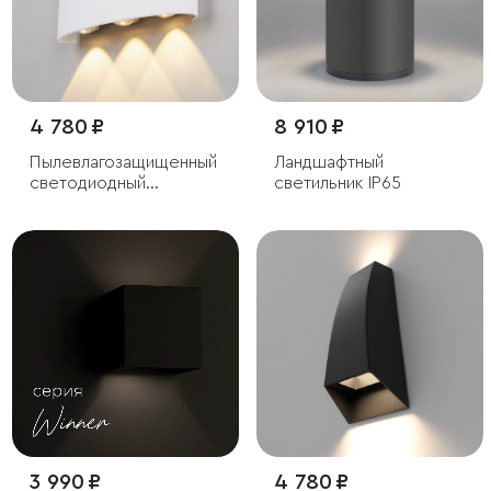
4 780 ₽
8 910 ₽
Пылевлагозащи
щенный
Ландшафтный
светодиодный
светильник IP65
светильник Twinky Trio
белый IP54
3 990 ₽
4 780 ₽