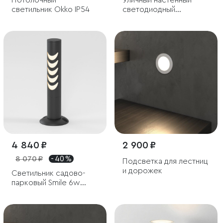
Потолочный
Уличный настенный
светильник Okko IP54
светодиодный
светильник Чёрный
IP54
4 840 ₽
2 900 ₽
8 070 ₽
- 40 %
Подсветка для лестниц
и дорожек
Светильник садово-
парковый Smile 6w
3000K черный