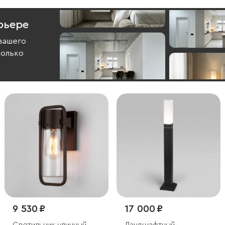
рьере
вашего
колько
9 530 ₽
17 000 ₽