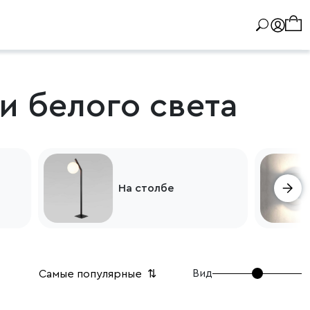
и белого света
На столбе
Вид
Самые популярные
⇅