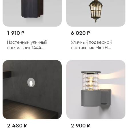
1 910 ₽
6 020 ₽
Настенный уличный
Уличный подвесной
светильник 1444
светильник Mira H
Techno черный IP54
черное золото IP44
2 480 ₽
2 900 ₽