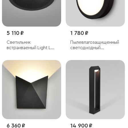
5 110 ₽
1 780 ₽
Светильник
Пылевлагозащищенный
встраиваемый Light LED
светодиодный
3005 влагозащищенный
светильник 15W 4200K
IP65
6 360 ₽
14 900 ₽