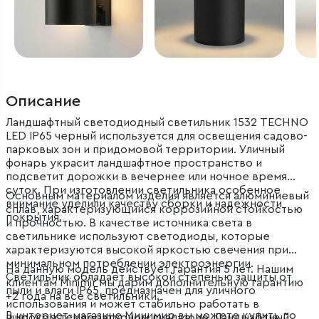
Описание
Ландшафтный светодиодный светильник 1532 TECHNO
LED IP65 черный используется для освещения садово-
парковых зон и придомовой территории. Уличный
фонарь украсит ландшафтное пространство и
подсветит дорожки в вечернее или ночное время
суток. При изготовлении светильника особенное
Основным материалом изделия является алюминиевый
внимание уделили качеству сборки и надежности
сплав, характеризующийся коррозийной стойкостью
покрытия.
и прочностью. В качестве источника света в
светильнике используют светодиоды, которые
характеризуются высокой яркостью свечения при
минимальном потреблении электроэнергии.
На данную модель действует гарантия 5 лет. Нашим
Светильник обладает высокой степенью защиты от
клиентам Minimir мы дарим дополнительную гарантию
пыли и влаги IP65, предназначен для уличного
+2 года на все светильники.
использования и может стабильно работать в
В интернет-магазине Минимир вы можете купить по
широком температурном диапазоне. Ландшафтный