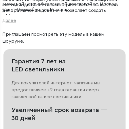
выгодной цене с бесплатной доставкой по Москве,
светодиодный светильник применяется в качестве
Санкт-Петербургу и России.
декоративной подсветки и позволяет создать
эффектное функциональное освещение на дачных
Далее
участках, в парках и скверах.
Приглашаем посмотреть эту модель в
нашем
шоуруме
.
Гарантия 7 лет на
LED светильники
Для покупателей интернет-магазина мы
предоставляем +2 года гарантии сверх
заявленной на все светильники
Увеличенный срок возврата —
30 дней