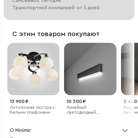
Самовывоз: сегодня
Транспортной компанией: от 3 дней
С этим товаром покупают
13 900 ₽
10 200 ₽
2 480
Потолочная люстра с
Линейный
Подсве
белыми плафонами
светодиодный
лестни
накладной
односторонний
светильник 53см 10Вт
О Minimir
6500К черный