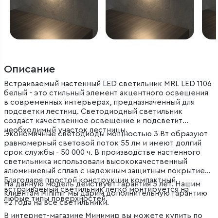
Описание
Встраиваемый настенный LED светильник MRL LED 1106
белый - это стильный элемент акцентного освещения
в современных интерьерах, предназначенный для
подсветки лестниц. Светодиодный светильник
создаст качественное освещение и подсветит
необходимый участок лестницы.
Экономичные светодиоды мощностью 3 Вт образуют
равномерный световой поток 55 лм и имеют долгий
срок службы - 50 000 ч. В производстве настенного
светильника использовали высококачественный
алюминиевый сплав с надежным защитным покрытием.
Благодаря простой конструкции компактный
На данную модель действует гарантия 5 лет. Нашим
встраиваемый светильник легко монтируется на
клиентам Minimir мы дарим дополнительную гарантию
любые типы поверхностей.
+2 года на все светильники.
В интернет-магазине Минимир вы можете купить по