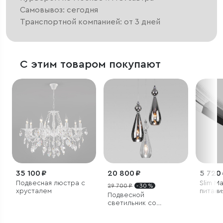
Самовывоз: сегодня
Транспортной компанией: от 3 дней
С этим товаром покупают
35 100 ₽
20 800 ₽
5 720
Подвесная люстра с
Slim M
29 700 ₽
- 30 %
хрусталем
питани
Подвесной
радиус
светильник со
шиноп
стеклянными
Ø 120
плафонами