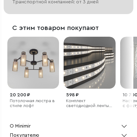
Транспортной компанией: от 3 дней
С этим товаром покупают
20 200 ₽
598 ₽
10 700
Потолочная люстра в
Комплект
Настен
стиле лофт
светодиодной ленты
с факт
12 В 4,8 Вт 60 Led/м
2835 IP20, теплый
белый 3300K, 5 м
О Minimir
Покупателю