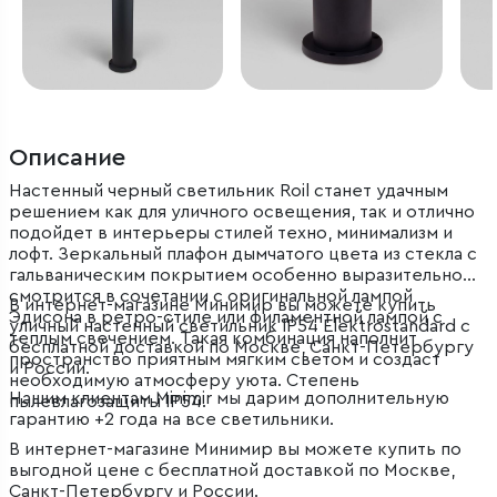
Описание
Настенный черный светильник Roil станет удачным
решением как для уличного освещения, так и отлично
подойдет в интерьеры стилей техно, минимализм и
лофт. Зеркальный плафон дымчатого цвета из стекла с
гальваническим покрытием особенно выразительно
смотрится в сочетании с оригинальной лампой
В интернет-магазине Минимир вы можете купить
Эдисона в ретро-стиле или филаментной лампой с
уличный настенный светильник IP54 Elektrostandard с
теплым свечением. Такая комбинация наполнит
бесплатной доставкой по Москве, Санкт-Петербургу
пространство приятным мягким светом и создаст
и России.
необходимую атмосферу уюта. Степень
Нашим клиентам Minimir мы дарим дополнительную
пылевлагозащиты IP54.
гарантию +2 года на все светильники.
В интернет-магазине Минимир вы можете купить по
выгодной цене с бесплатной доставкой по Москве,
Санкт-Петербургу и России.