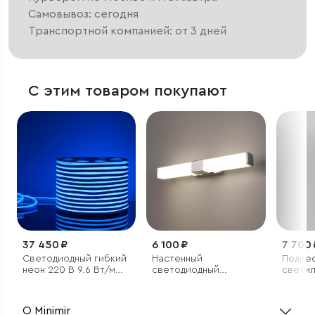
Самовывоз: сегодня
Транспортной компанией: от 3 дней
С этим товаром покупают
37 450 ₽
6 100 ₽
7 700 
Светодиодный гибкий
Настенный
Подве
неон 220 В 9.6 Вт/м
светодиодный
светил
120Led/м 2835 IP67,
светильник Protera
односторонний,
LED хром IP44
синий, 50 м
О Minimir