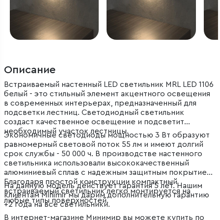
Описание
Встраиваемый настенный LED светильник MRL LED 1106
белый - это стильный элемент акцентного освещения
в современных интерьерах, предназначенный для
подсветки лестниц. Светодиодный светильник
создаст качественное освещение и подсветит
необходимый участок лестницы.
Экономичные светодиоды мощностью 3 Вт образуют
равномерный световой поток 55 лм и имеют долгий
срок службы - 50 000 ч. В производстве настенного
светильника использовали высококачественный
алюминиевый сплав с надежным защитным покрытием.
Благодаря простой конструкции компактный
На данную модель действует гарантия 5 лет. Нашим
встраиваемый светильник легко монтируется на
клиентам Minimir мы дарим дополнительную гарантию
любые типы поверхностей.
+2 года на все светильники.
В интернет-магазине Минимир вы можете купить по