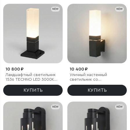
NEW
NEW
10 800 ₽
10 400 ₽
Ландшафтный светильник
Уличный настенный
1536 TECHNO LED 3000K
светильник со
чёрный IP54
светодиодами 1534
TECHNO LED 3000K чёрный
КУПИТЬ
КУПИТЬ
NEW
NEW