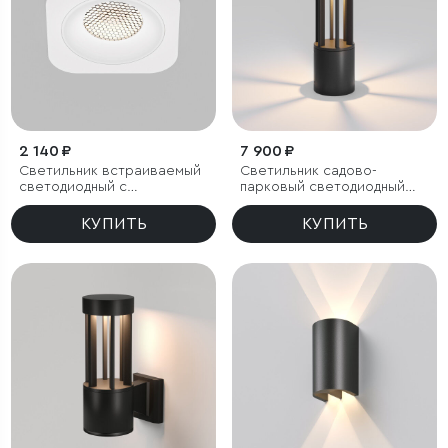
2 140 ₽
7 900 ₽
Светильник встраиваемый
Светильник садово-
светодиодный с
парковый светодиодный
антибликовой решеткой
Apart
Tetro 10W 4000K белый
КУПИТЬ
КУПИТЬ
IP44