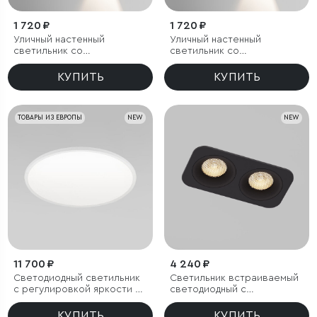
1 720 ₽
1 720 ₽
Уличный настенный
Уличный настенный
светильник со
светильник со
светодиодами Lenses
светодиодами Lenses
черный
серый
КУПИТЬ
КУПИТЬ
ТОВАРЫ ИЗ ЕВРОПЫ
NEW
NEW
11 700 ₽
4 240 ₽
Светодиодный светильник
Светильник встраиваемый
с регулировкой яркости и
светодиодный с
цветовой температуры
антибликовой решеткой
(3000/4000/6000К) IP54
Tetro 20W 3000K черный
КУПИТЬ
КУПИТЬ