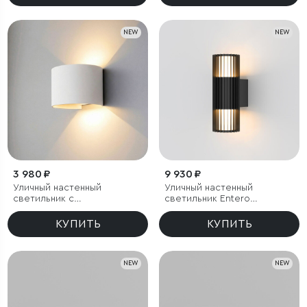
NEW
NEW
3 980 ₽
9 930 ₽
Уличный настенный
Уличный настенный
светильник с
светильник Entero
регулируемыми лучами
(35189/W) 3000K черный
BLADE 3000K белый
КУПИТЬ
КУПИТЬ
NEW
NEW