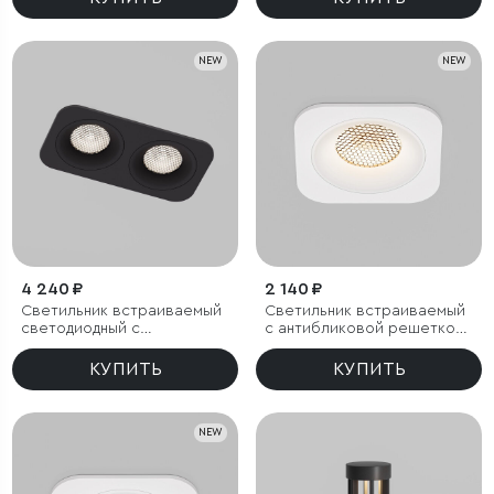
IP44
NEW
NEW
4 240 ₽
2 140 ₽
Светильник встраиваемый
Светильник встраиваемый
светодиодный с
с антибликовой решеткой
антибликовой решеткой
Tetro 10W 3000K белый
Tetro 20W 4000K черный
IP44
КУПИТЬ
КУПИТЬ
IP44
NEW