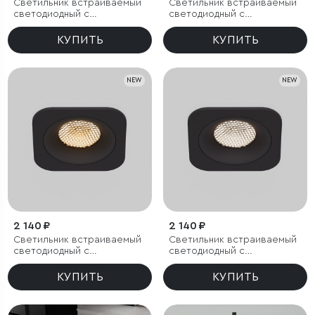
Светильник встраиваемый
Светильник встраиваемый
светодиодный с
светодиодный с
антибликовой решеткой
антибликовой решеткой
Tetro 20W 3000K белый
Tetro 20W 4000K белый
КУПИТЬ
КУПИТЬ
IP44
IP44
NEW
NEW
2 140 ₽
2 140 ₽
Светильник встраиваемый
Светильник встраиваемый
светодиодный с
светодиодный с
антибликовой решеткой
антибликовой решеткой
Tetro 10W 3000K черный
Tetro 10W 4000K черный
КУПИТЬ
КУПИТЬ
IP44
IP44