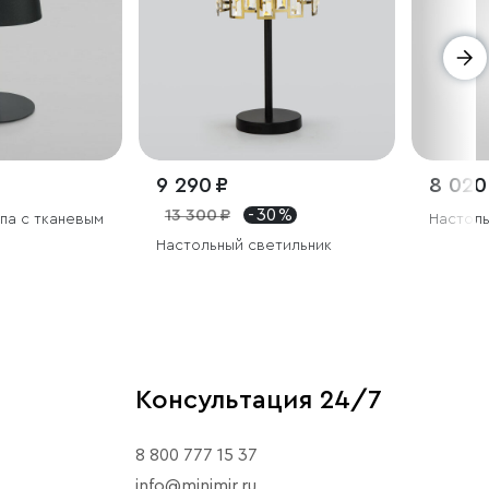
9 290 ₽
8 020
13 300 ₽
- 30 %
па с тканевым
Настоль
Настольный светильник
Консультация 24/7
8 800 777 15 37
info@minimir.ru