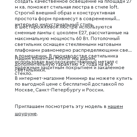
создать качественное освещение на площади 27
м кв. поможет стильная люстра в стиле loft.
Строгий внешний образ и конструктивная
простота форм привнесут в современный
интерьер индустриальный стиль.
В шестирожковой люстре используются
сменные лампы с цоколем E27, рассчитанные на
максимальную мощность 60 Вт. Потолочный
светильник оснащен стеклянными матовыми
плафонами равномерно распределяющими свет
в помещении. В производстве светильника
Нашим клиентам Minimir мы дарим
использован высококачественный металл с
дополнительную гарантию +2 года на все
надежным защитным покрытием и закаленное
светильники.
стекло.
В интернет-магазине Минимир вы можете купить
по выгодной цене с бесплатной доставкой по
Москве, Санкт-Петербургу и России.
Приглашаем посмотреть эту модель в
нашем
шоуруме
.