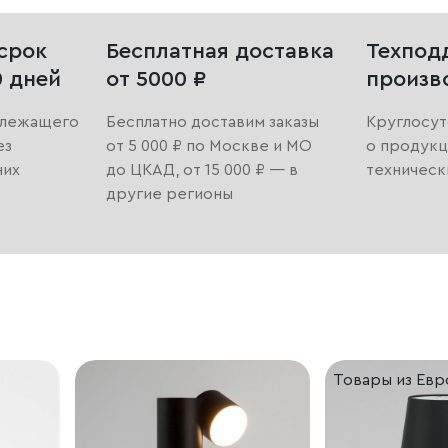
срок
Бесплатная доставка
Техпод
0 дней
от 5000 ₽
произв
длежащего
Бесплатно доставим заказы
Круглосут
ез
от 5 000 ₽ по Москве и МО
о продукц
них
до ЦКАД, от 15 000 ₽ — в
техническ
другие регионы
Товары из Ев