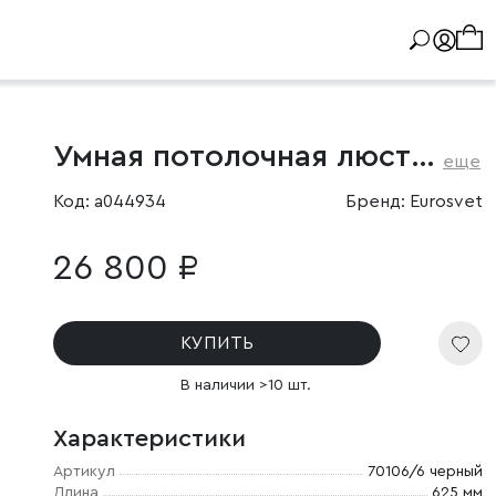
Умная потолочная люстра в стиле лофт
еще
Код: a044934
Бренд: Eurosvet
26 800 ₽
КУПИТЬ
В наличии >10 шт.
Характеристики
Артикул
70106/6 черный
Длина
625 мм