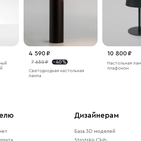
4 590 ₽
10 800 ₽
7 650 ₽
- 40 %
ный
Настольная лам
ый
плафоном
Светодиодная настольная
лампа
телю
Дизайнерам
нет
База 3D моделей
плата
Strotskis Club