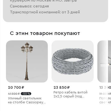
Курьером по Москве и МО: завтра
Самовывоз: сегодня
Транспортной компанией: от 3 дней
С этим товаром покупают
20 700 ₽
23 850 ₽
13 300
Ретро кабель витой
41 500 ₽
- 50 %
19 000 
2х2,5 серый (под
Уличный светильник
Потол
заказ)
на столбе Cassiopeya
светил
F/3 черное золото
IP44