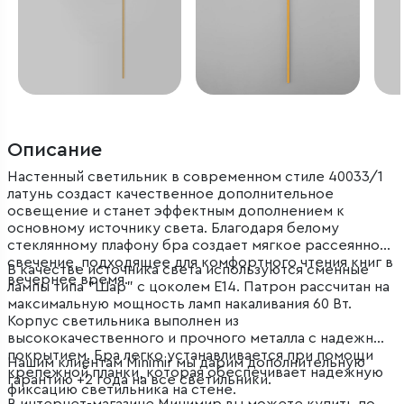
Описание
Настенный светильник в современном стиле 40033/1
латунь создаст качественное дополнительное
освещение и станет эффектным дополнением к
основному источнику света. Благодаря белому
стеклянному плафону бра создает мягкое рассеянное
свечение, подходящее для комфортного чтения книг в
В качестве источника света используются сменные
вечернее время.
лампы типа "Шар" с цоколем E14. Патрон рассчитан на
максимальную мощность ламп накаливания 60 Вт.
Корпус светильника выполнен из
высококачественного и прочного металла с надежным
покрытием. Бра легко устанавливается при помощи
Нашим клиентам Minimir мы дарим дополнительную
крепежной планки, которая обеспечивает надежную
гарантию +2 года на все светильники.
фиксацию светильника на стене.