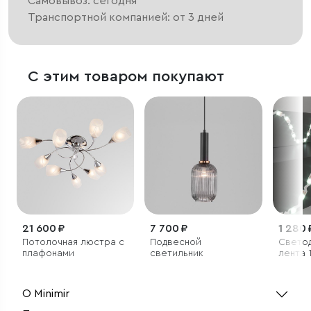
Самовывоз: сегодня
Транспортной компанией: от 3 дней
С этим товаром покупают
21 600 ₽
7 700 ₽
1 280 
Потолочная люстра с
Подвесной
Светод
плафонами
светильник
лента 
Led/м 
холод
6500K,
О Minimir