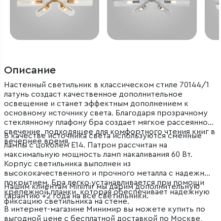
Описание
Настенный светильник в классическом стиле 70144/1
латунь создаст качественное дополнительное
освещение и станет эффектным дополнением к
основному источнику света. Благодаря прозрачному
стеклянному плафону бра создает мягкое рассеянное
свечение, подходящее для комфортного чтения книг в
В качестве источника света используются сменные
вечернее время.
лампы с цоколем E14. Патрон рассчитан на
максимальную мощность ламп накаливания 60 Вт.
Корпус светильника выполнен из
высококачественного и прочного металла с надежным
покрытием. Бра легко устанавливается при помощи
Нашим клиентам Minimir мы дарим дополнительную
крепежной планки, которая обеспечивает надежную
гарантию +2 года на все светильники.
фиксацию светильника на стене.
В интернет-магазине Минимир вы можете купить по
выгодной цене с бесплатной доставкой по Москве,